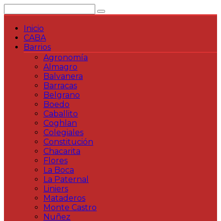
Saltar
al
contenido
Inicio
CABA
Barrios
Agronomía
Almagro
Balvanera
Barracas
Belgrano
Boedo
Caballito
Coghlan
Colegiales
Constitución
Chacarita
Flores
La Boca
La Paternal
Liniers
Mataderos
Monte Castro
Nuñez