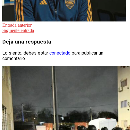
Navegación
Entrada anterior
Siguiente entrada
de
entradas
Deja una respuesta
Lo siento, debes estar
conectado
para publicar un
comentario.