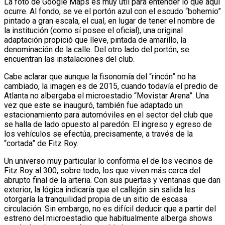
La foto de Google Maps es muy útil para entender lo que aquí
ocurre. Al fondo, se ve el portón azul con el escudo “bohemio”
pintado a gran escala, el cual, en lugar de tener el nombre de
la institución (como sí posee el oficial), una original
adaptación propició que lleve, pintada de amarillo, la
denominación de la calle. Del otro lado del portón, se
encuentran las instalaciones del club.
Cabe aclarar que aunque la fisonomía del “rincón” no ha
cambiado, la imagen es de 2015, cuando todavía el predio de
Atlanta no albergaba el microestadio “Movistar Arena”. Una
vez que este se inauguró, también fue adaptado un
estacionamiento para automóviles en el sector del club que
se halla de lado opuesto al paredón. El ingreso y egreso de
los vehículos se efectúa, precisamente, a través de la
“cortada” de Fitz Roy.
Un universo muy particular lo conforma el de los vecinos de
Fitz Roy al 300, sobre todo, los que viven más cerca del
abrupto final de la arteria. Con sus puertas y ventanas que dan
exterior, la lógica indicaría que el callejón sin salida les
otorgaría la tranquilidad propia de un sitio de escasa
circulación. Sin embargo, no es difícil deducir que a partir del
estreno del microestadio que habitualmente alberga shows