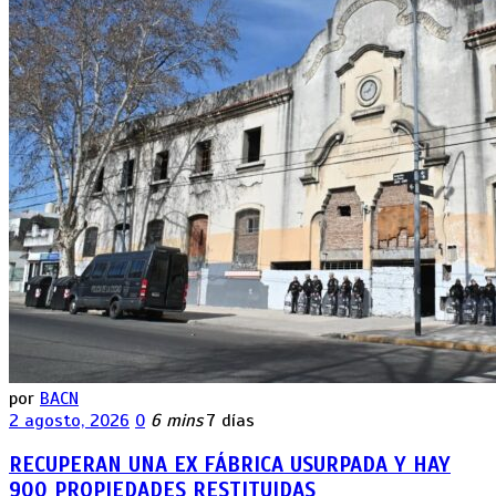
por
BACN
2 agosto, 2026
0
6 mins
7 días
RECUPERAN UNA EX FÁBRICA USURPADA Y HAY
900 PROPIEDADES RESTITUIDAS