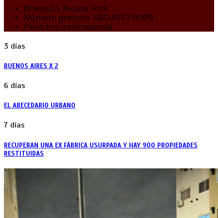
Bnews24, Nueva York
Número gratuito 1660-6767-8909
Periódico internacional
3 días
BUENOS AIRES X 2
6 días
EL ABECEDARIO URBANO
7 días
RECUPERAN UNA EX FÁBRICA USURPADA Y HAY 900 PROPIEDADES
RESTITUIDAS