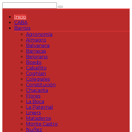
Saltar
al
contenido
Inicio
CABA
Barrios
Agronomía
Almagro
Balvanera
Barracas
Belgrano
Boedo
Caballito
Coghlan
Colegiales
Constitución
Chacarita
Flores
La Boca
La Paternal
Liniers
Mataderos
Monte Castro
Nuñez