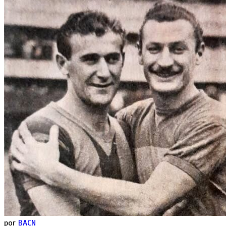
por
BACN