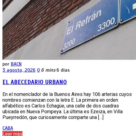
por
BACN
3 agosto, 2026
0
6 mins
6 días
EL ABECEDARIO URBANO
En el nomenclador de la Buenos Aires hay 106 arterias cuyos
nombres comienzan con la letra E. La primera en orden
alfabético es Carlos Echagüe, una calle de dos cuadras
ubicada en Nueva Pompeya. La última es Ezeiza, en Villa
Pueyrredón, que curiosamente comparte una […]
CABA
Leer más