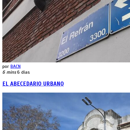
por
BACN
6 mins
6 días
EL ABECEDARIO URBANO