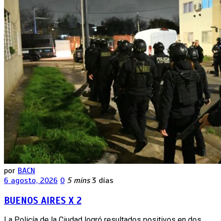
por
BACN
6 agosto, 2026
0
5 mins
3 días
BUENOS AIRES X 2
La Policía de la Ciudad logró resultados positivos en dos