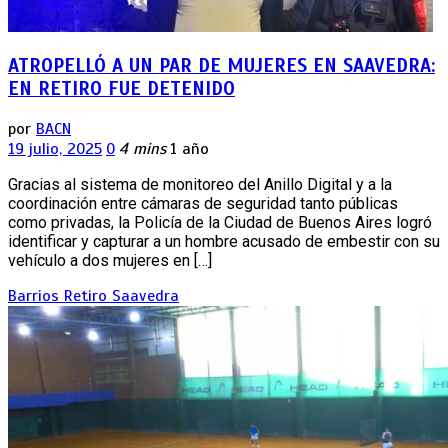
ATROPELLÓ A UN PAR DE MUJERES EN SAAVEDRA:
EN RETIRO FUE DETENIDO
por
BACN
19 julio, 2025
0
4 mins
1 año
Gracias al sistema de monitoreo del Anillo Digital y a la
coordinación entre cámaras de seguridad tanto públicas
como privadas, la Policía de la Ciudad de Buenos Aires logró
identificar y capturar a un hombre acusado de embestir con su
vehículo a dos mujeres en […]
Barrios
Retiro
Saavedra