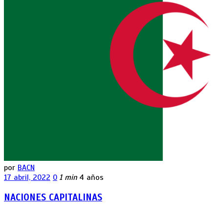
por
BACN
17 abril, 2022
0
1 min
4 años
NACIONES CAPITALINAS