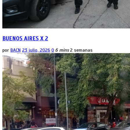
BUENOS AIRES X 2
por
BACN
23 julio, 2026
0
6 mins
2 semanas