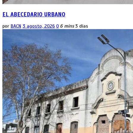
EL ABECEDARIO URBANO
por
BACN
3 agosto, 2026
0
6 mins
3 días