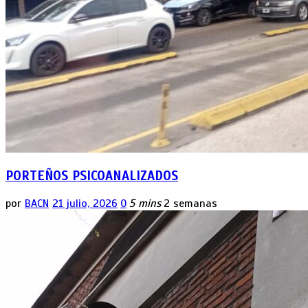
PORTEÑOS PSICOANALIZADOS
por
BACN
21 julio, 2026
0
5 mins
2 semanas