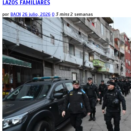
LAZOS FAMILIARES
por
BACN
26 julio, 2026
0
3 mins
2 semanas