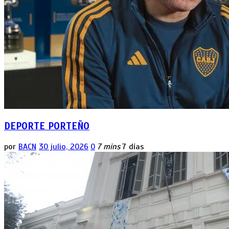
DEPORTE PORTEÑO
por
BACN
30 julio, 2026
0
7 mins
7 días