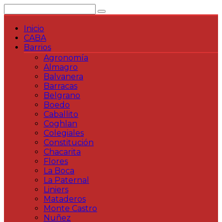
Saltar
al
contenido
Inicio
CABA
Barrios
Agronomía
Almagro
Balvanera
Barracas
Belgrano
Boedo
Caballito
Coghlan
Colegiales
Constitución
Chacarita
Flores
La Boca
La Paternal
Liniers
Mataderos
Monte Castro
Nuñez