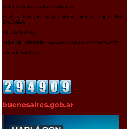
Editor Responsable: Romina Linares.
Email: baclubesynoticias@gmail.com. Dirección: Zapiola 983,
1ºA. CABA.
Tel: 1159896980.
Reg. Prop. Intelectual: RL-2026-57318237-APN-DNDA#MJ
Contador de Visitas
buenosaires.gob.ar