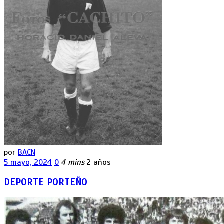
por
BACN
5 mayo, 2024
0
4 mins
2 años
DEPORTE PORTEÑO