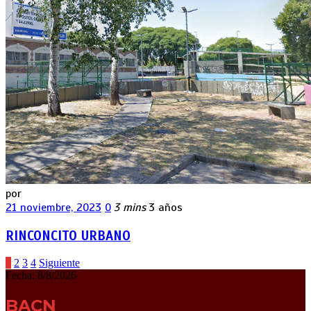
por
21 noviembre, 2023
0
3 mins
3 años
RINCONCITO URBANO
Paginación
1
2
3
4
Siguiente
Fecha:
8/8/2026
de
entradas
BACN