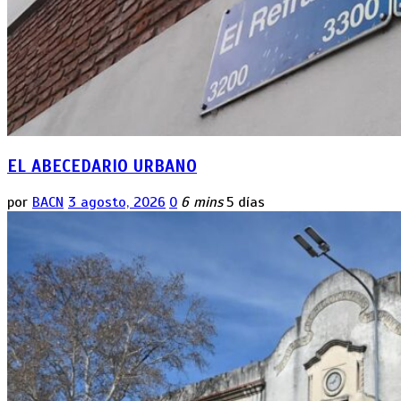
EL ABECEDARIO URBANO
por
BACN
3 agosto, 2026
0
6 mins
5 días