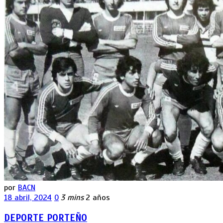
por
BACN
18 abril, 2024
0
3 mins
2 años
DEPORTE PORTEÑO