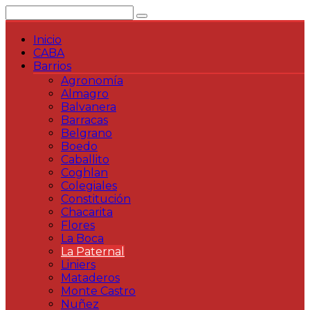
Saltar
al
contenido
Inicio
CABA
Barrios
Agronomía
Almagro
Balvanera
Barracas
Belgrano
Boedo
Caballito
Coghlan
Colegiales
Constitución
Chacarita
Flores
La Boca
La Paternal
Liniers
Mataderos
Monte Castro
Nuñez