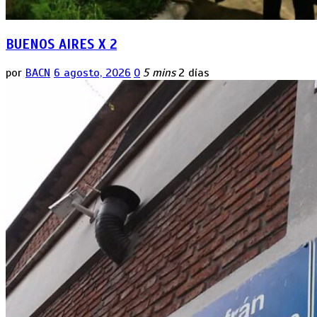
BUENOS AIRES X 2
por
BACN
6 agosto, 2026
0
5 mins
2 días