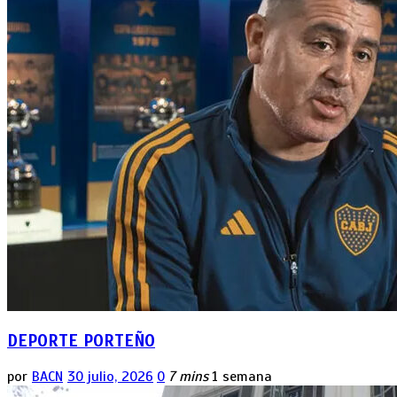
DEPORTE PORTEÑO
por
BACN
30 julio, 2026
0
7 mins
1 semana