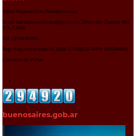
Editor Responsable: Romina Linares.
Email: baclubesynoticias@gmail.com. Dirección: Zapiola 983,
1ºA. CABA.
Tel: 1159896980.
Reg. Prop. Intelectual: RL-2026-57318237-APN-DNDA#MJ
Contador de Visitas
buenosaires.gob.ar