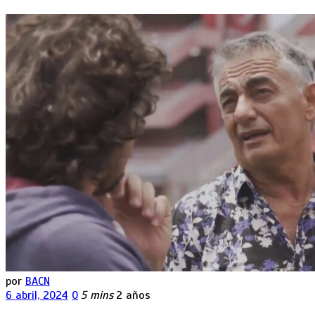
por
BACN
6 abril, 2024
0
5 mins
2 años