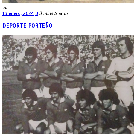
por
13 enero, 2024
0
3 mins
3 años
DEPORTE PORTEÑO