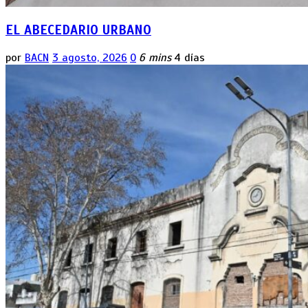
EL ABECEDARIO URBANO
por
BACN
3 agosto, 2026
0
6 mins
4 días