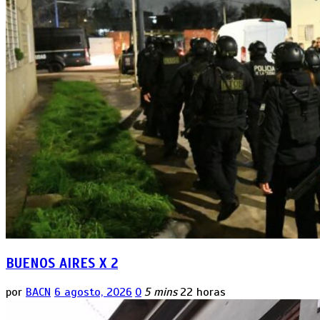
BUENOS AIRES X 2
por
BACN
6 agosto, 2026
0
5 mins
22 horas