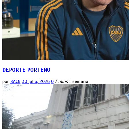
DEPORTE PORTEÑO
por
BACN
30 julio, 2026
0
7 mins
1 semana