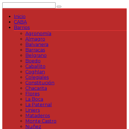
Saltar
al
contenido
Inicio
CABA
Barrios
Agronomía
Almagro
Balvanera
Barracas
Belgrano
Boedo
Caballito
Coghlan
Colegiales
Constitución
Chacarita
Flores
La Boca
La Paternal
Liniers
Mataderos
Monte Castro
Nuñez