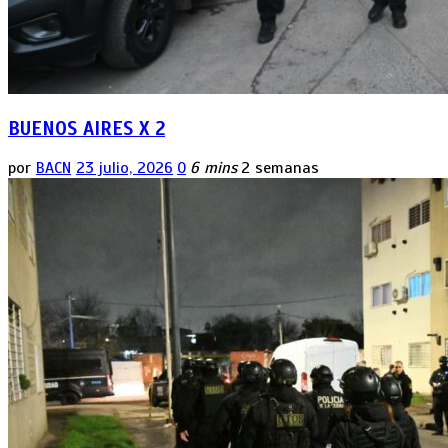
BUENOS AIRES X 2
por
BACN
23 julio, 2026
0
6 mins
2 semanas