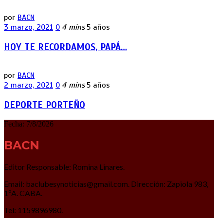
por
BACN
3 marzo, 2021
0
4 mins
5 años
HOY TE RECORDAMOS, PAPÁ…
por
BACN
2 marzo, 2021
0
4 mins
5 años
DEPORTE PORTEÑO
Fecha:
7/8/2026
BACN
Editor Responsable: Romina Linares.
Email: baclubesynoticias@gmail.com. Dirección: Zapiola 983,
1ºA. CABA.
Tel: 1159896980.