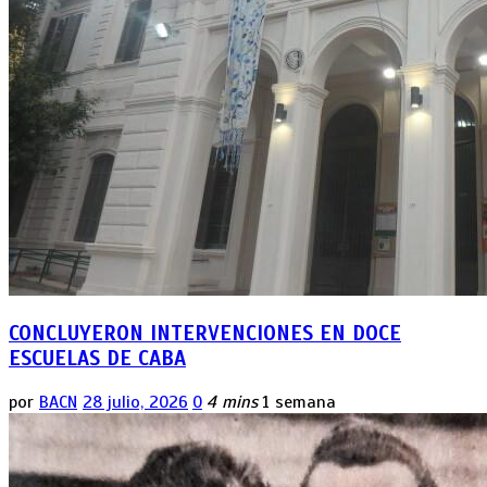
CONCLUYERON INTERVENCIONES EN DOCE
ESCUELAS DE CABA
por
BACN
28 julio, 2026
0
4 mins
1 semana