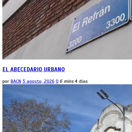
EL ABECEDARIO URBANO
por
BACN
3 agosto, 2026
0
6 mins
4 días