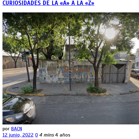
CURIOSIDADES DE LA «A» A LA «Z»
por
BACN
12 junio, 2022
0
4 mins
4 años