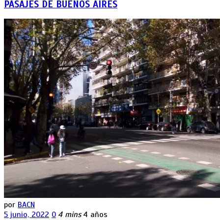
PASAJES DE BUENOS AIRES
por
BACN
5 junio, 2022
0
4 mins
4 años