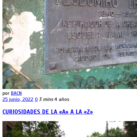
por
BACN
25 junio, 2022
0
3 mins
4 años
CURIOSIDADES DE LA «A» A LA «Z»