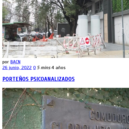
por
BACN
26 junio, 2022
0
5 mins
4 años
PORTEÑOS PSICOANALIZADOS