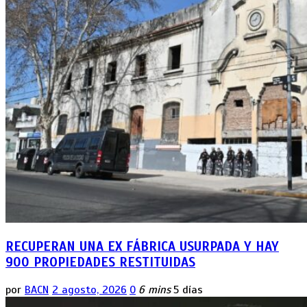
RECUPERAN UNA EX FÁBRICA USURPADA Y HAY
900 PROPIEDADES RESTITUIDAS
por
BACN
2 agosto, 2026
0
6 mins
5 días