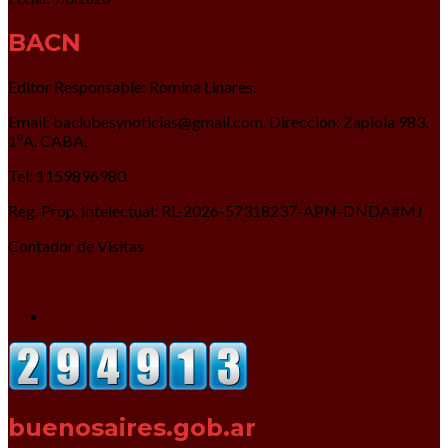
BACN
Editor Responsable: Romina Linares.
Email: baclubesynoticias@gmail.com. Dirección: Zapiola 983,
1ºA. CABA.
Tel: 1159896980.
Reg. Prop. Intelectual: RL-2026-57318237-APN-DNDA#MJ
Contador de Visitas
buenosaires.gob.ar