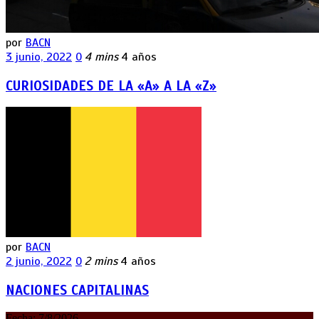
por
BACN
3 junio, 2022
0
4 mins
4 años
CURIOSIDADES DE LA «A» A LA «Z»
por
BACN
2 junio, 2022
0
2 mins
4 años
NACIONES CAPITALINAS
Fecha:
7/8/2026