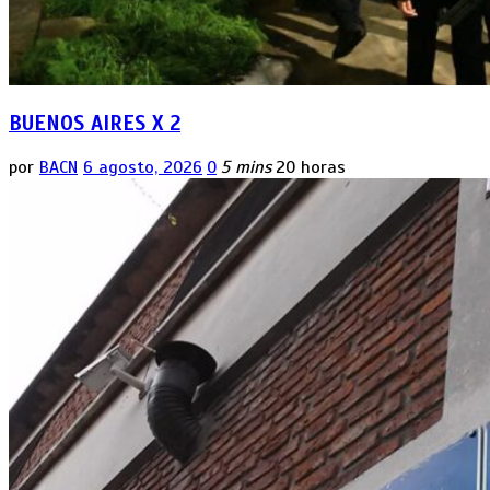
BUENOS AIRES X 2
por
BACN
6 agosto, 2026
0
5 mins
20 horas