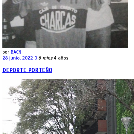
por
BACN
28 junio, 2022
0
6 mins
4 años
DEPORTE PORTEÑO