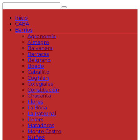
Saltar
al
contenido
Inicio
CABA
Barrios
Agronomía
Almagro
Balvanera
Barracas
Belgrano
Boedo
Caballito
Coghlan
Colegiales
Constitución
Chacarita
Flores
La Boca
La Paternal
Liniers
Mataderos
Monte Castro
Nuñez