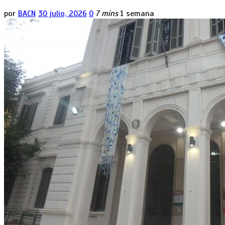
por
BACN
30 julio, 2026
0
7 mins
1 semana