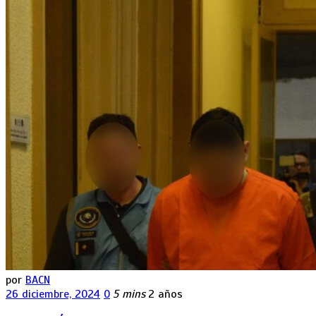
por
BACN
26 diciembre, 2024
0
5 mins
2 años