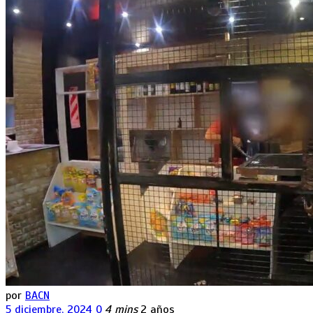
por
BACN
5 diciembre, 2024
0
4 mins
2 años