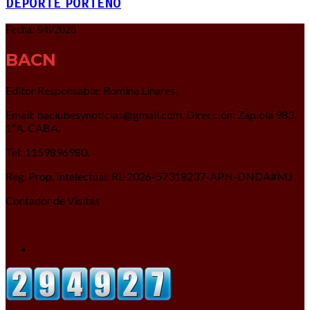
DEPORTE PORTEÑO
Fecha:
9/8/2026
BACN
Editor Responsable: Romina Linares.
Email: baclubesynoticias@gmail.com. Dirección: Zapiola 983,
1ºA. CABA.
Tel: 1159896980.
Reg. Prop. Intelectual: RL-2026-57318237-APN-DNDA#MJ
Contador de Visitas