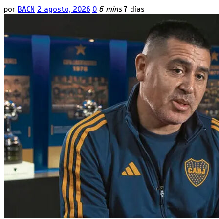
por
BACN
2 agosto, 2026
0
6 mins
7 días