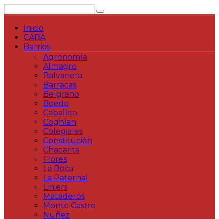
Saltar
al
contenido
Inicio
CABA
Barrios
Agronomía
Almagro
Balvanera
Barracas
Belgrano
Boedo
Caballito
Coghlan
Colegiales
Constitución
Chacarita
Flores
La Boca
La Paternal
Liniers
Mataderos
Monte Castro
Nuñez