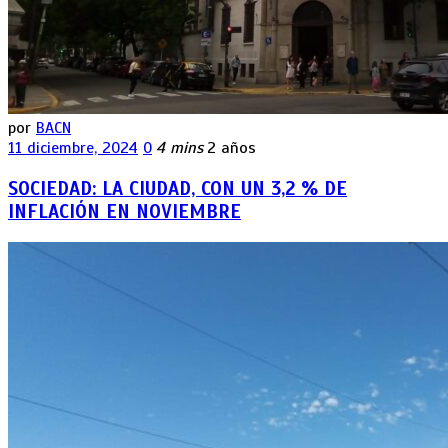
por
BACN
11 diciembre, 2024
0
4 mins
2 años
SOCIEDAD: LA CIUDAD, CON UN 3,2 % DE
INFLACIÓN EN NOVIEMBRE