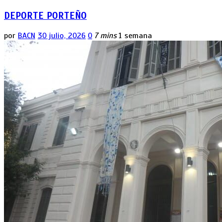
DEPORTE PORTEÑO
por
BACN
30 julio, 2026
0
7 mins
1 semana