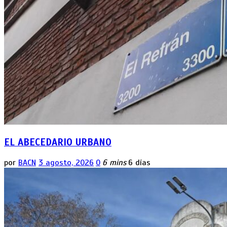
EL ABECEDARIO URBANO
por
BACN
3 agosto, 2026
0
6 mins
6 días