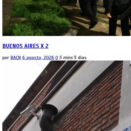
BUENOS AIRES X 2
por
BACN
6 agosto, 2026
0
5 mins
3 días