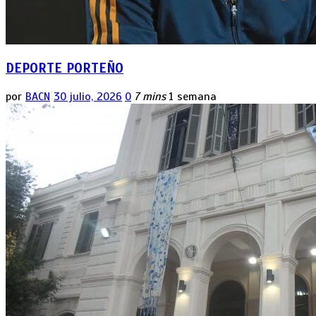
DEPORTE PORTEÑO
por
BACN
30 julio, 2026
0
7 mins
1 semana