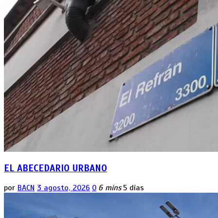
EL ABECEDARIO URBANO
por
BACN
3 agosto, 2026
0
6 mins
5 días