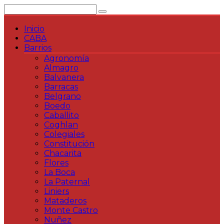
Saltar
al
contenido
Inicio
CABA
Barrios
Agronomía
Almagro
Balvanera
Barracas
Belgrano
Boedo
Caballito
Coghlan
Colegiales
Constitución
Chacarita
Flores
La Boca
La Paternal
Liniers
Mataderos
Monte Castro
Nuñez