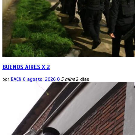
BUENOS AIRES X 2
por
BACN
6 agosto, 2026
0
5 mins
2 días