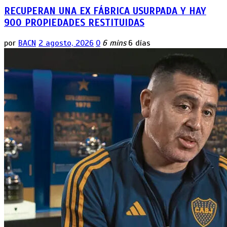
RECUPERAN UNA EX FÁBRICA USURPADA Y HAY
900 PROPIEDADES RESTITUIDAS
por
BACN
2 agosto, 2026
0
6 mins
6 días