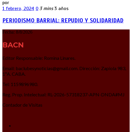
por
1 febrero, 2024
0
3 mins
3 años
PERIODISMO BARRIAL: REPUDIO Y SOLIDARIDAD
Fecha:
8/8/2026
BACN
Editor Responsable: Romina Linares.
Email: baclubesynoticias@gmail.com. Dirección: Zapiola 983,
1ºA. CABA.
Tel: 1159896980.
Reg. Prop. Intelectual: RL-2026-57318237-APN-DNDA#MJ
Contador de Visitas