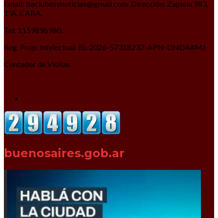
Email: baclubesynoticias@gmail.com. Dirección: Zapiola 983,
1ºA. CABA.
Tel: 1159896980.
Reg. Prop. Intelectual: RL-2026-57318237-APN-DNDA#MJ
Contador de Visitas
buenosaires.gob.ar