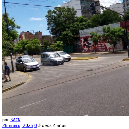
por
BACN
26 enero, 2025
0
5 mins
2 años