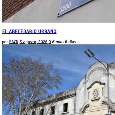
EL ABECEDARIO URBANO
por
BACN
3 agosto, 2026
0
6 mins
6 días