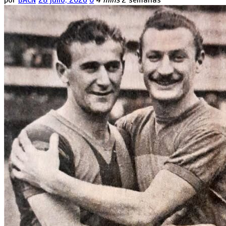
por
BACN
28 julio, 2026
0
4 mins
2 semanas