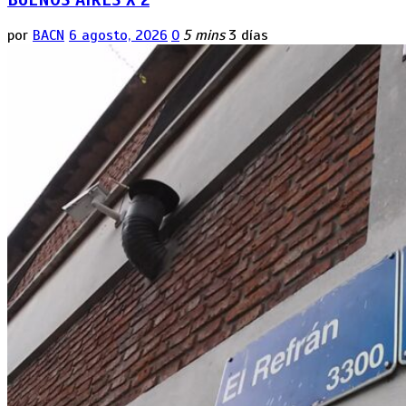
por
BACN
6 agosto, 2026
0
5 mins
3 días