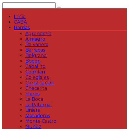
Saltar
al
contenido
Inicio
CABA
Barrios
Agronomía
Almagro
Balvanera
Barracas
Belgrano
Boedo
Caballito
Coghlan
Colegiales
Constitución
Chacarita
Flores
La Boca
La Paternal
Liniers
Mataderos
Monte Castro
Nuñez