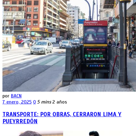
por
BACN
7 enero, 2025
0
5 mins
2 años
TRANSPORTE: POR OBRAS, CERRARON LIMA Y
PUEYRREDÓN