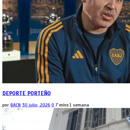
DEPORTE PORTEÑO
por
BACN
30 julio, 2026
0
7 mins
1 semana