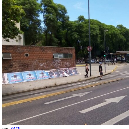
por
BACN