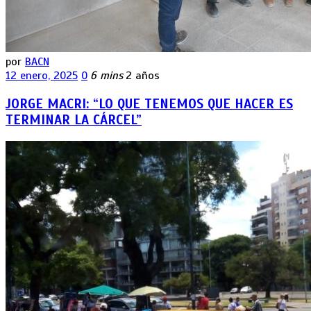
por
BACN
12 enero, 2025
0
6 mins
2 años
JORGE MACRI: “LO QUE TENEMOS QUE HACER ES
TERMINAR LA CÁRCEL”