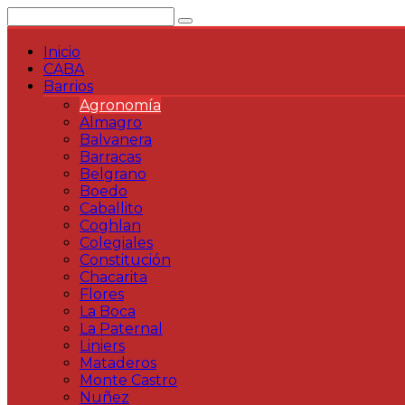
Saltar
al
contenido
Inicio
CABA
Barrios
Agronomía
Almagro
Balvanera
Barracas
Belgrano
Boedo
Caballito
Coghlan
Colegiales
Constitución
Chacarita
Flores
La Boca
La Paternal
Liniers
Mataderos
Monte Castro
Nuñez