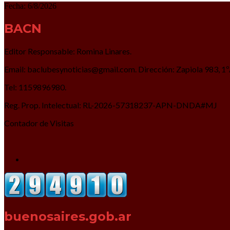
Fecha:
6/8/2026
BACN
Editor Responsable: Romina Linares.
Email: baclubesynoticias@gmail.com. Dirección: Zapiola 983, 1
Tel: 1159896980.
Reg. Prop. Intelectual: RL-2026-57318237-APN-DNDA#MJ
Contador de Visitas
buenosaires.gob.ar