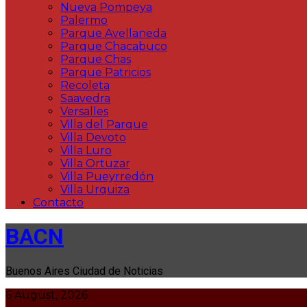
Nueva Pompeya
Palermo
Parque Avellaneda
Parque Chacabuco
Parque Chas
Parque Patricios
Recoleta
Saavedra
Versalles
Villa del Parque
Villa Devoto
Villa Luro
Villa Ortuzar
Villa Pueyrredón
Villa Urquiza
Contacto
BACN
Buenos Aires Ciudad de Noticias
6 August, 2026