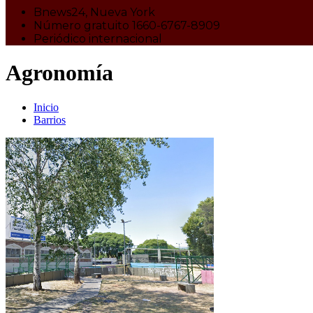
Bnews24, Nueva York
Número gratuito 1660-6767-8909
Periódico internacional
Agronomía
Inicio
Barrios