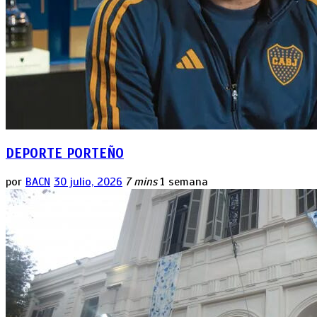
DEPORTE PORTEÑO
por
BACN
30 julio, 2026
7 mins
1 semana