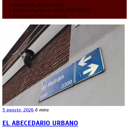
Bnews24, Nueva York
Número gratuito 1660-6767-8909
Periódico internacional
3 agosto, 2026
6 mins
EL ABECEDARIO URBANO