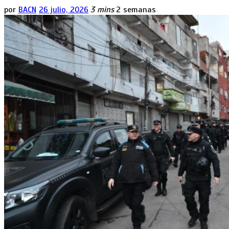
por
BACN
26 julio, 2026
3 mins
2 semanas