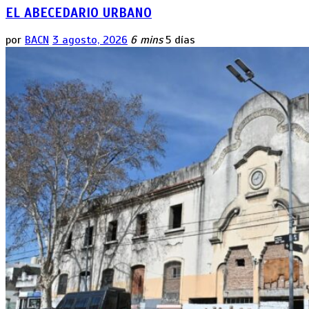
EL ABECEDARIO URBANO
por
BACN
3 agosto, 2026
6 mins
5 días