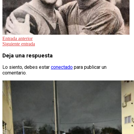
Navegación
Entrada anterior
Siguiente entrada
de
entradas
Deja una respuesta
Lo siento, debes estar
conectado
para publicar un
comentario.