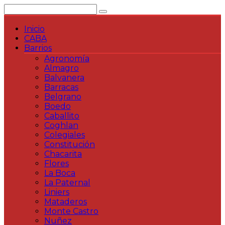
Saltar
al
contenido
Inicio
CABA
Barrios
Agronomía
Almagro
Balvanera
Barracas
Belgrano
Boedo
Caballito
Coghlan
Colegiales
Constitución
Chacarita
Flores
La Boca
La Paternal
Liniers
Mataderos
Monte Castro
Nuñez