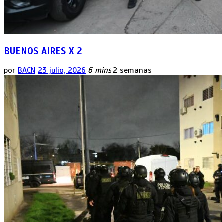
BUENOS AIRES X 2
por
BACN
23 julio, 2026
6 mins
2 semanas