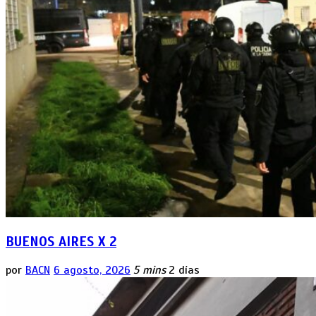
BUENOS AIRES X 2
por
BACN
6 agosto, 2026
5 mins
2 días