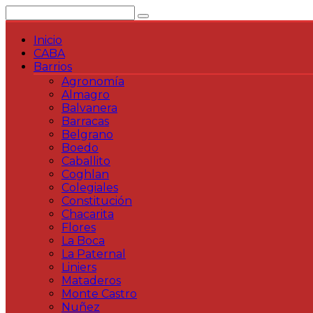
Saltar
al
contenido
Inicio
CABA
Barrios
Agronomía
Almagro
Balvanera
Barracas
Belgrano
Boedo
Caballito
Coghlan
Colegiales
Constitución
Chacarita
Flores
La Boca
La Paternal
Liniers
Mataderos
Monte Castro
Nuñez