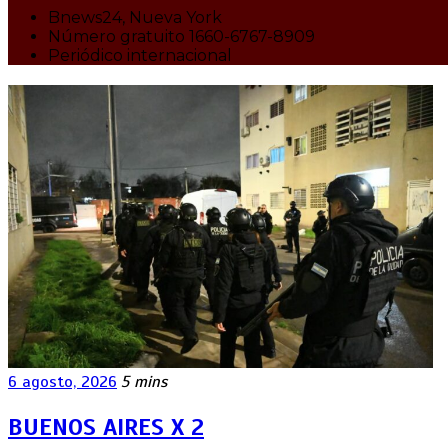
Bnews24, Nueva York
Número gratuito 1660-6767-8909
Periódico internacional
6 agosto, 2026
5 mins
BUENOS AIRES X 2