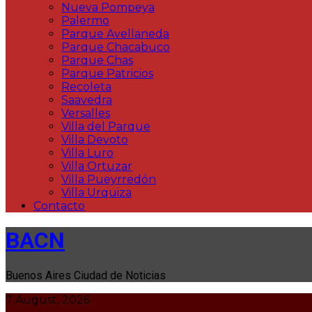
Nueva Pompeya
Palermo
Parque Avellaneda
Parque Chacabuco
Parque Chas
Parque Patricios
Recoleta
Saavedra
Versalles
Villa del Parque
Villa Devoto
Villa Luro
Villa Ortuzar
Villa Pueyrredón
Villa Urquiza
Contacto
BACN
Buenos Aires Ciudad de Noticias
7 August, 2026