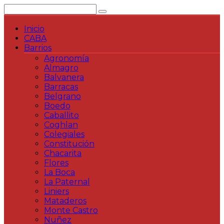
Saltar
al
contenido
Inicio
CABA
Barrios
Agronomía
Almagro
Balvanera
Barracas
Belgrano
Boedo
Caballito
Coghlan
Colegiales
Constitución
Chacarita
Flores
La Boca
La Paternal
Liniers
Mataderos
Monte Castro
Nuñez