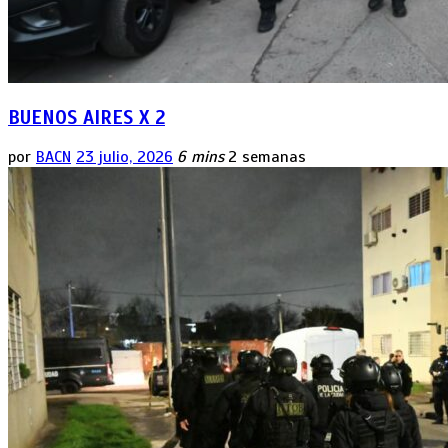
BUENOS AIRES X 2
por
BACN
23 julio, 2026
6 mins
2 semanas