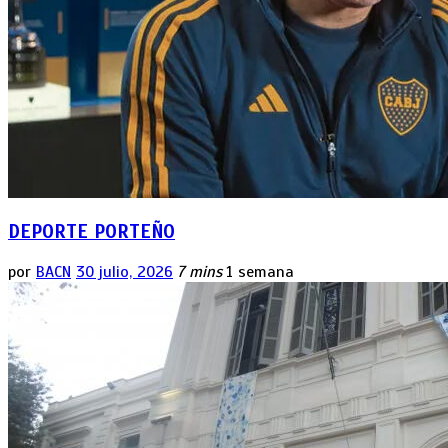
DEPORTE PORTEÑO
por
BACN
30 julio, 2026
7 mins
1 semana