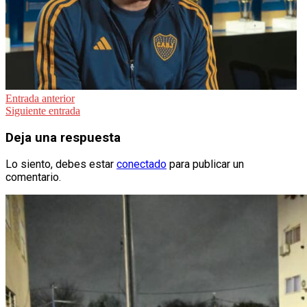
Navegación
Entrada anterior
Siguiente entrada
de
entradas
Deja una respuesta
Lo siento, debes estar
conectado
para publicar un
comentario.