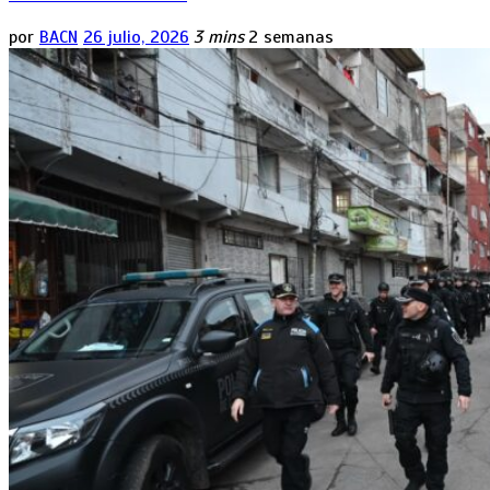
por
BACN
26 julio, 2026
3 mins
2 semanas