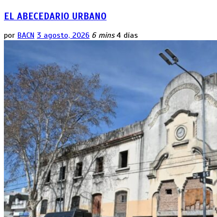
EL ABECEDARIO URBANO
por
BACN
3 agosto, 2026
6 mins
4 días