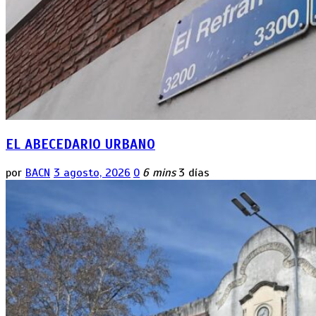
EL ABECEDARIO URBANO
por
BACN
3 agosto, 2026
0
6 mins
3 días