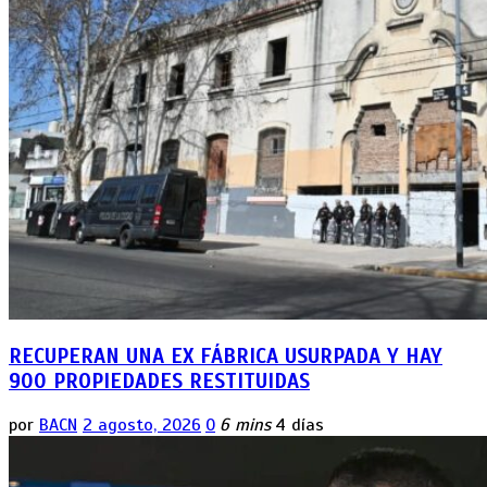
RECUPERAN UNA EX FÁBRICA USURPADA Y HAY
900 PROPIEDADES RESTITUIDAS
por
BACN
2 agosto, 2026
0
6 mins
4 días