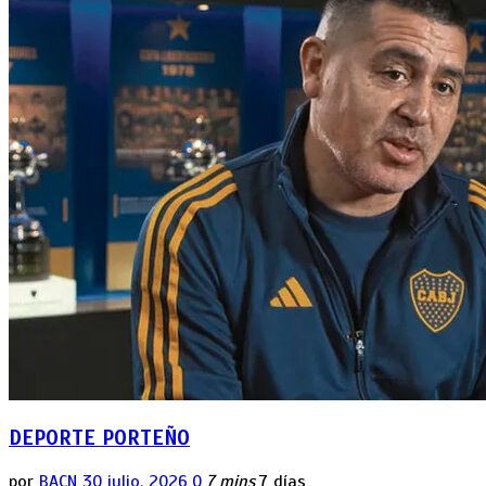
DEPORTE PORTEÑO
por
BACN
30 julio, 2026
0
7 mins
7 días