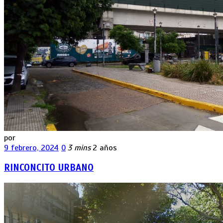
por
9 febrero, 2024
0
3 mins
2 años
RINCONCITO URBANO