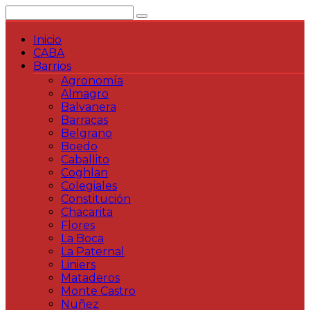
Saltar
al
contenido
Inicio
CABA
Barrios
Agronomía
Almagro
Balvanera
Barracas
Belgrano
Boedo
Caballito
Coghlan
Colegiales
Constitución
Chacarita
Flores
La Boca
La Paternal
Liniers
Mataderos
Monte Castro
Nuñez