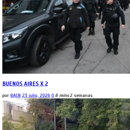
BUENOS AIRES X 2
por
BACN
23 julio, 2026
0
6 mins
2 semanas