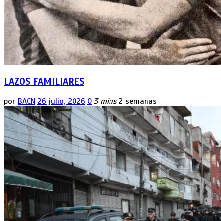
LAZOS FAMILIARES
por
BACN
26 julio, 2026
0
3 mins
2 semanas