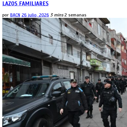
LAZOS FAMILIARES
por
BACN
26 julio, 2026
3 mins
2 semanas