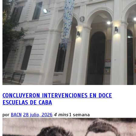
CONCLUYERON INTERVENCIONES EN DOCE
ESCUELAS DE CABA
por
BACN
28 julio, 2026
4 mins
1 semana