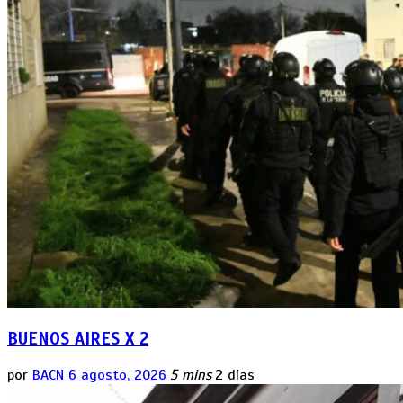
BUENOS AIRES X 2
por
BACN
6 agosto, 2026
5 mins
2 días