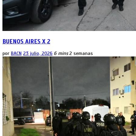
BUENOS AIRES X 2
por
BACN
23 julio, 2026
6 mins
2 semanas