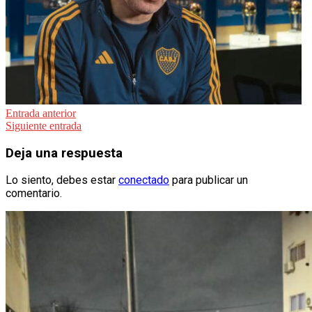
Navegación
Entrada anterior
Siguiente entrada
de
entradas
Deja una respuesta
Lo siento, debes estar
conectado
para publicar un
comentario.