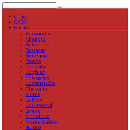
Saltar
al
contenido
Inicio
CABA
Barrios
Agronomía
Almagro
Balvanera
Barracas
Belgrano
Boedo
Caballito
Coghlan
Colegiales
Constitución
Chacarita
Flores
La Boca
La Paternal
Liniers
Mataderos
Monte Castro
Nuñez