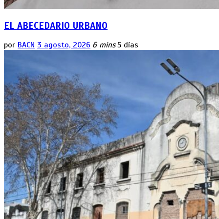
EL ABECEDARIO URBANO
por
BACN
3 agosto, 2026
6 mins
5 días