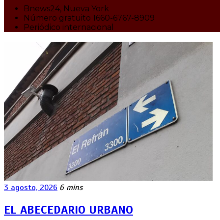
Bnews24, Nueva York
Número gratuito 1660-6767-8909
Periódico internacional
3 agosto, 2026
6 mins
EL ABECEDARIO URBANO