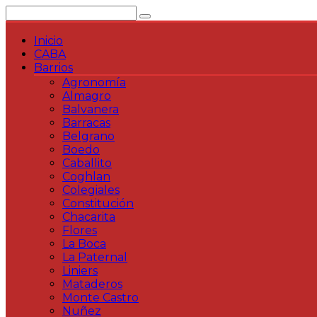
Saltar
al
contenido
Inicio
CABA
Barrios
Agronomía
Almagro
Balvanera
Barracas
Belgrano
Boedo
Caballito
Coghlan
Colegiales
Constitución
Chacarita
Flores
La Boca
La Paternal
Liniers
Mataderos
Monte Castro
Nuñez