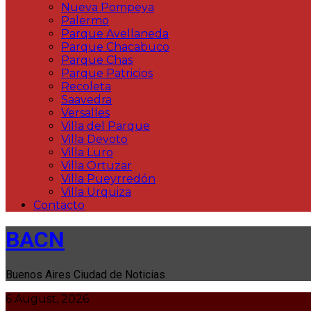
Nueva Pompeya
Palermo
Parque Avellaneda
Parque Chacabuco
Parque Chas
Parque Patricios
Recoleta
Saavedra
Versalles
Villa del Parque
Villa Devoto
Villa Luro
Villa Ortuzar
Villa Pueyrredón
Villa Urquiza
Contacto
BACN
Buenos Aires Ciudad de Noticias
6 August, 2026