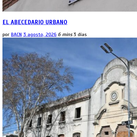
EL ABECEDARIO URBANO
por
BACN
3 agosto, 2026
6 mins
3 días