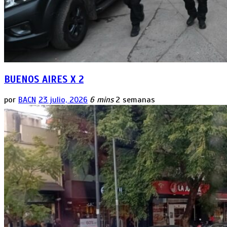
BUENOS AIRES X 2
por
BACN
23 julio, 2026
6 mins
2 semanas