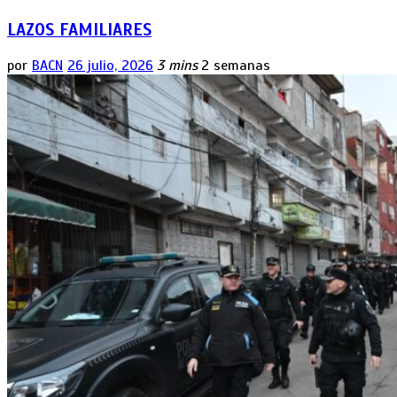
LAZOS FAMILIARES
por
BACN
26 julio, 2026
3 mins
2 semanas