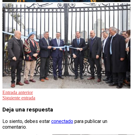
Navegación
Entrada anterior
Siguiente entrada
de
entradas
Deja una respuesta
Lo siento, debes estar
conectado
para publicar un
comentario.