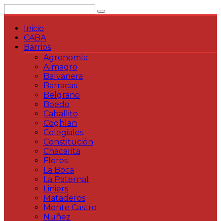
Saltar
al
contenido
Inicio
CABA
Barrios
Agronomía
Almagro
Balvanera
Barracas
Belgrano
Boedo
Caballito
Coghlan
Colegiales
Constitución
Chacarita
Flores
La Boca
La Paternal
Liniers
Mataderos
Monte Castro
Nuñez