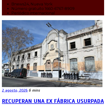
Bnews24, Nueva York
Número gratuito 1660-6767-8909
Periódico internacional
2 agosto, 2026
6 mins
RECUPERAN UNA EX FÁBRICA USURPADA