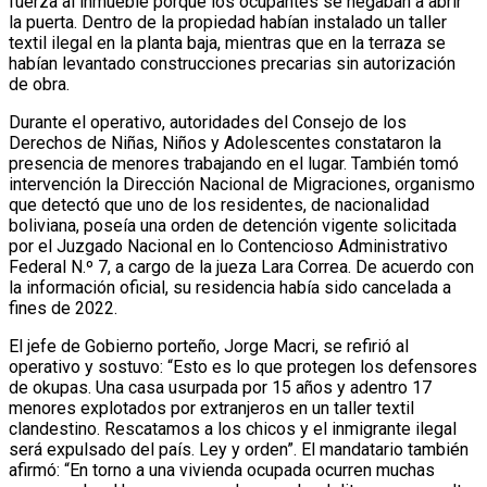
fuerza al inmueble porque los ocupantes se negaban a abrir
la puerta. Dentro de la propiedad habían instalado un taller
textil ilegal en la planta baja, mientras que en la terraza se
habían levantado construcciones precarias sin autorización
de obra.
Durante el operativo, autoridades del Consejo de los
Derechos de Niñas, Niños y Adolescentes constataron la
presencia de menores trabajando en el lugar. También tomó
intervención la Dirección Nacional de Migraciones, organismo
que detectó que uno de los residentes, de nacionalidad
boliviana, poseía una orden de detención vigente solicitada
por el Juzgado Nacional en lo Contencioso Administrativo
Federal N.º 7, a cargo de la jueza Lara Correa. De acuerdo con
la información oficial, su residencia había sido cancelada a
fines de 2022.
El jefe de Gobierno porteño, Jorge Macri, se refirió al
operativo y sostuvo: “Esto es lo que protegen los defensores
de okupas. Una casa usurpada por 15 años y adentro 17
menores explotados por extranjeros en un taller textil
clandestino. Rescatamos a los chicos y el inmigrante ilegal
será expulsado del país. Ley y orden”. El mandatario también
afirmó: “En torno a una vivienda ocupada ocurren muchas