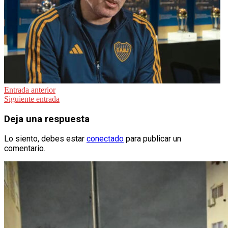
Navegación
Entrada anterior
Siguiente entrada
de
entradas
Deja una respuesta
Lo siento, debes estar
conectado
para publicar un
comentario.