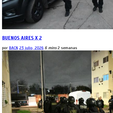
BUENOS AIRES X 2
por
BACN
23 julio, 2026
6 mins
2 semanas