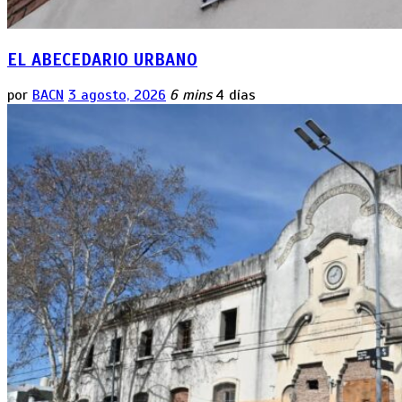
EL ABECEDARIO URBANO
por
BACN
3 agosto, 2026
6 mins
4 días