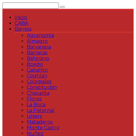
Saltar
al
contenido
Inicio
CABA
Barrios
Agronomía
Almagro
Balvanera
Barracas
Belgrano
Boedo
Caballito
Coghlan
Colegiales
Constitución
Chacarita
Flores
La Boca
La Paternal
Liniers
Mataderos
Monte Castro
Nuñez