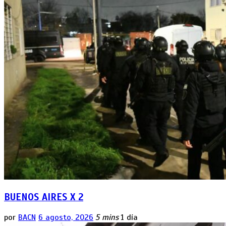
BUENOS AIRES X 2
por
BACN
6 agosto, 2026
5 mins
1 día