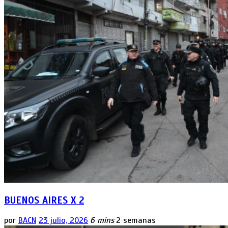
BUENOS AIRES X 2
por
BACN
23 julio, 2026
6 mins
2 semanas