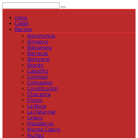
Saltar
al
contenido
Inicio
CABA
Barrios
Agronomía
Almagro
Balvanera
Barracas
Belgrano
Boedo
Caballito
Coghlan
Colegiales
Constitución
Chacarita
Flores
La Boca
La Paternal
Liniers
Mataderos
Monte Castro
Nuñez