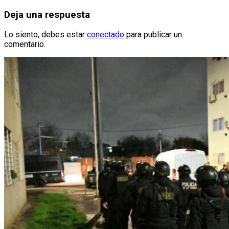
de
entradas
Deja una respuesta
Lo siento, debes estar
conectado
para publicar un
comentario.