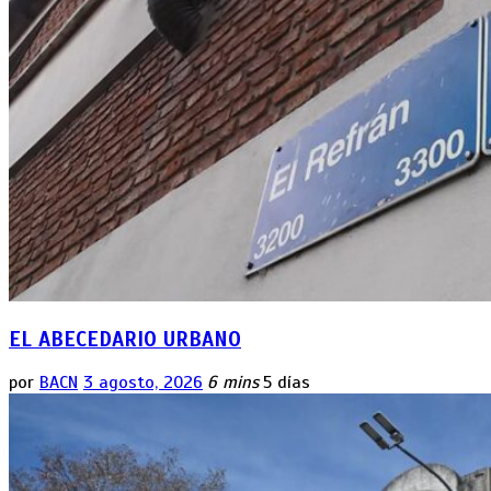
EL ABECEDARIO URBANO
por
BACN
3 agosto, 2026
6 mins
5 días