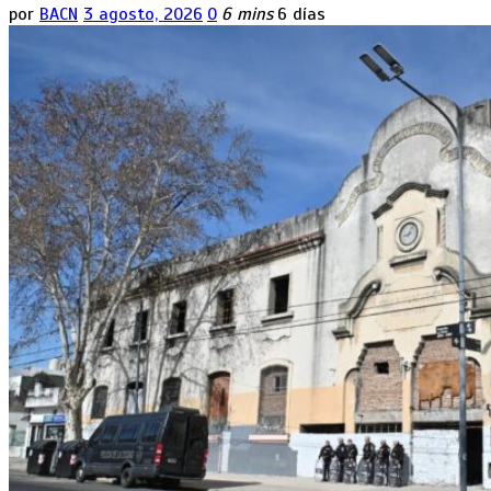
por
BACN
3 agosto, 2026
0
6 mins
6 días