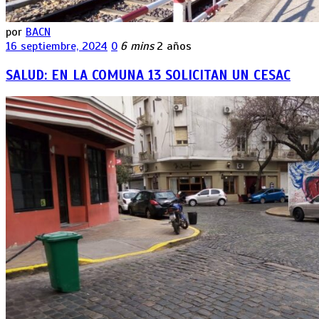
por
BACN
16 septiembre, 2024
0
6 mins
2 años
SALUD: EN LA COMUNA 13 SOLICITAN UN CESAC