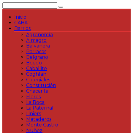
Saltar
al
contenido
Inicio
CABA
Barrios
Agronomía
Almagro
Balvanera
Barracas
Belgrano
Boedo
Caballito
Coghlan
Colegiales
Constitución
Chacarita
Flores
La Boca
La Paternal
Liniers
Mataderos
Monte Castro
Nuñez