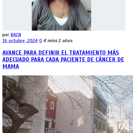
por
BACN
16 octubre, 2024
0
4 mins
2 años
AVANCE PARA DEFINIR EL TRATAMIENTO MÁS
ADECUADO PARA CADA PACIENTE DE CÁNCER DE
MAMA