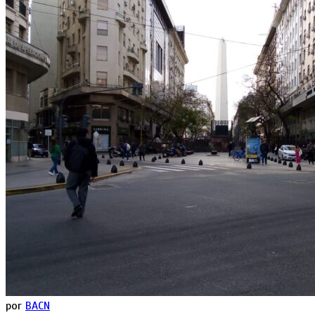
por
BACN