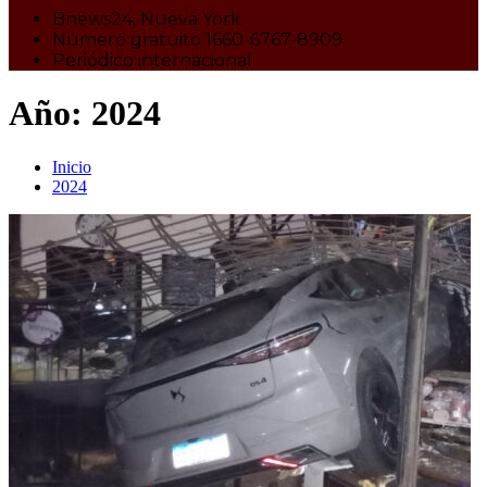
Bnews24, Nueva York
Número gratuito 1660-6767-8909
Periódico internacional
Año:
2024
Inicio
2024