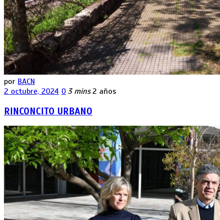
por
BACN
2 octubre, 2024
0
3 mins
2 años
RINCONCITO URBANO