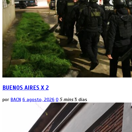
BUENOS AIRES X 2
por
BACN
6 agosto, 2026
0
5 mins
3 días