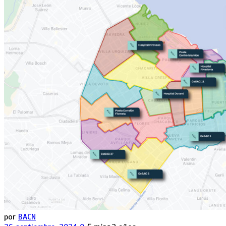
por
BACN