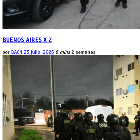
BUENOS AIRES X 2
por
BACN
23 julio, 2026
6 mins
2 semanas