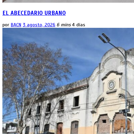
EL ABECEDARIO URBANO
por
BACN
3 agosto, 2026
6 mins
4 días