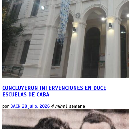
CONCLUYERON INTERVENCIONES EN DOCE
ESCUELAS DE CABA
por
BACN
28 julio, 2026
4 mins
1 semana