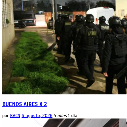
BUENOS AIRES X 2
por
BACN
6 agosto, 2026
5 mins
1 día