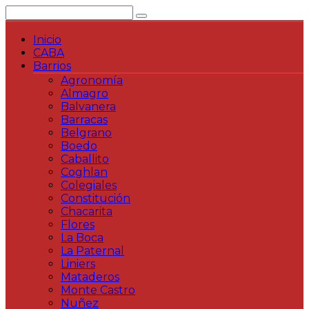
Saltar
al
contenido
Inicio
CABA
Barrios
Agronomía
Almagro
Balvanera
Barracas
Belgrano
Boedo
Caballito
Coghlan
Colegiales
Constitución
Chacarita
Flores
La Boca
La Paternal
Liniers
Mataderos
Monte Castro
Nuñez