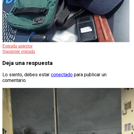
Navegación
Entrada anterior
Siguiente entrada
de
entradas
Deja una respuesta
Lo siento, debes estar
conectado
para publicar un
comentario.