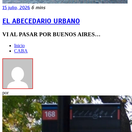
15 julio, 2026
6 mins
EL ABECEDARIO URBANO
VI AL PASAR POR BUENOS AIRES…
Inicio
CABA
por