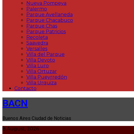
Nueva Pompeya
Palermo
Parque Avellaneda
Parque Chacabuco
Parque Chas
Parque Patricios
Recoleta
Saavedra
Versalles
Villa del Parque
Villa Devoto
Villa Luro
Villa Ortuzar
Villa Pueyrredón
Villa Urquiza
Contacto
BACN
Buenos Aires Ciudad de Noticias
8 August, 2026