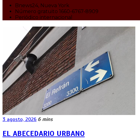
Bnews24, Nueva York
Número gratuito 1660-6767-8909
Periódico internacional
3 agosto, 2026
6 mins
EL ABECEDARIO URBANO