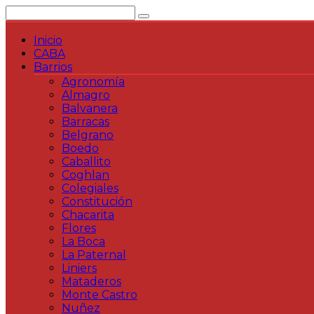
Saltar
al
contenido
Inicio
CABA
Barrios
Agronomía
Almagro
Balvanera
Barracas
Belgrano
Boedo
Caballito
Coghlan
Colegiales
Constitución
Chacarita
Flores
La Boca
La Paternal
Liniers
Mataderos
Monte Castro
Nuñez