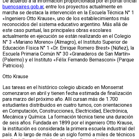
De acuerdo a la información proporcionada por el portal oficial
buenosaires.gob.ar
, entre los proyectos actualmente en
marcha se destaca la intervención en la Escuela Técnica N° 1
«Ingeniero Otto Krause», uno de los establecimientos más
reconocidos del sistema educativo argentino. Más allá de
este caso puntual, las principales obras escolares
actualmente en ejecución se están realizando en el Colegio
N° 3 «Mariano Moreno» (Almagro), el Instituto Superior de
Educación Física N° 1 «Dr. Enrique Romero Brest» (Núñez), la
Escuela Primaria Común N° 30 «Granaderos de San Martín»
(Palermo) y el Instituto «Félix Fernando Bernasconi» (Parque
Patricios).
Otto Krause
Las tareas en el histórico colegio ubicado en Monserrat
comenzaron en abril y tienen fecha estimada de finalización
para marzo del próximo año. Allí cursan más de 1.700
estudiantes distribuidos en cuatro turnos, con orientaciones
en Computación, Construcciones, Electricidad, Electrónica,
Mecánica y Química. La formación técnica tiene una duración
de seis años. Fundada en 1899 por el ingeniero Otto Krause,
la institución es considerada la primera escuela industrial del
país. A lo largo de más de un siglo formó a miles de técnicos