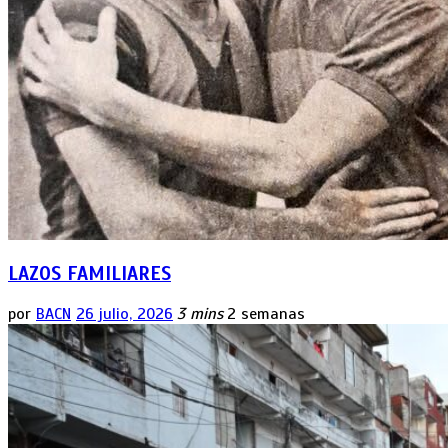
LAZOS FAMILIARES
por
BACN
26 julio, 2026
3 mins
2 semanas