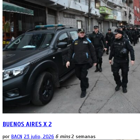
BUENOS AIRES X 2
por
BACN
23 julio, 2026
6 mins
2 semanas