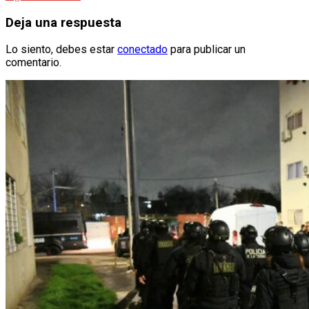
de
entradas
Deja una respuesta
Lo siento, debes estar
conectado
para publicar un
comentario.