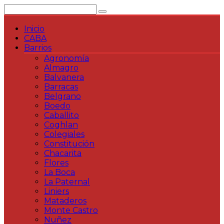
Saltar
al
contenido
Inicio
CABA
Barrios
Agronomía
Almagro
Balvanera
Barracas
Belgrano
Boedo
Caballito
Coghlan
Colegiales
Constitución
Chacarita
Flores
La Boca
La Paternal
Liniers
Mataderos
Monte Castro
Nuñez