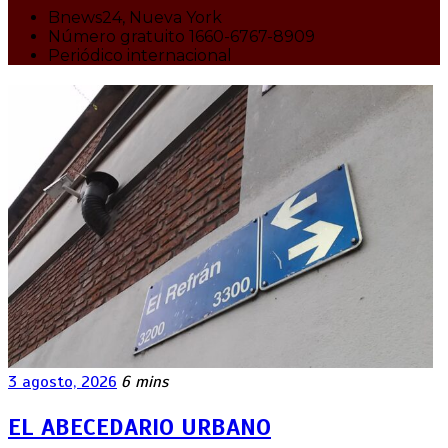
Bnews24, Nueva York
Número gratuito 1660-6767-8909
Periódico internacional
3 agosto, 2026
6 mins
EL ABECEDARIO URBANO