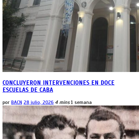
CONCLUYERON INTERVENCIONES EN DOCE
ESCUELAS DE CABA
por
BACN
28 julio, 2026
4 mins
1 semana