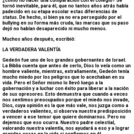
¿cómo no hacer una comparación con el colegio? Se
tornó inevitable, para él, que no tantos años atrás había
padecido en su etapa escolar estas diferencias de
status. De hecho, si bien ya no era perseguido por el
bullying en su forma más cruda, las marcas que su paso
dejó no habían desaparecido ni mucho menos.
Muchos años después, escribió:
LA VERDADERA VALENTÍA
Gedeón fue uno de los grandes gobernantes de Israel.
La Biblia cuenta que antes de serlo, Dios lo veía como un
hombre valiente, mientras, extrañamente, Gedeón tenía
mucho miedo por los peligros que lo acechaban en su
vida. Pero el Señor mismo lo llevó luego a la
gobernación y a luchar con éxito para liberar a la nación
de sus opresores. Esto demuestra que cuando a veces
nos sentimos preocupados porque el miedo nos invade,
Dios, cuya opinión es la que más vale, nos juzga como a
verdaderos valientes, si observa nuestra predisposición
a vencer a ese temor que quiere dominarnos. Pero no
dejemos que eso ocurra. Nuestro padre celestial,
valorando nuestra valentía, nos ayudará a eso y a lograr
grandes cosas en la vida si confiamos en él.