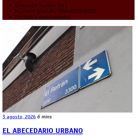
Bnews24, Nueva York
Número gratuito 1660-6767-8909
Periódico internacional
3 agosto, 2026
6 mins
EL ABECEDARIO URBANO