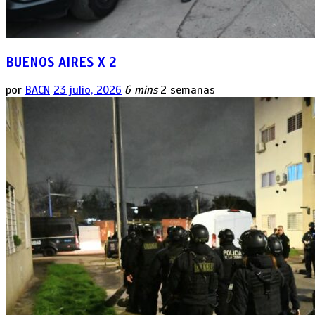
BUENOS AIRES X 2
por
BACN
23 julio, 2026
6 mins
2 semanas