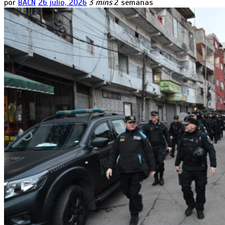
por
BACN
26 julio, 2026
3 mins
2 semanas