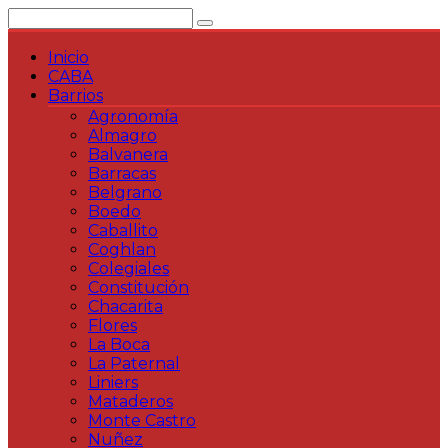
Saltar
al
contenido
Inicio
CABA
Barrios
Agronomía
Almagro
Balvanera
Barracas
Belgrano
Boedo
Caballito
Coghlan
Colegiales
Constitución
Chacarita
Flores
La Boca
La Paternal
Liniers
Mataderos
Monte Castro
Nuñez