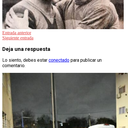
Navegación
Entrada anterior
Siguiente entrada
de
entradas
Deja una respuesta
Lo siento, debes estar
conectado
para publicar un
comentario.