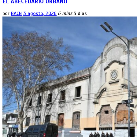
EL ABECEDARIO URBANO
por
BACN
3 agosto, 2026
6 mins
3 días