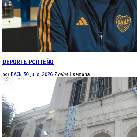
DEPORTE PORTEÑO
por
BACN
30 julio, 2026
7 mins
1 semana