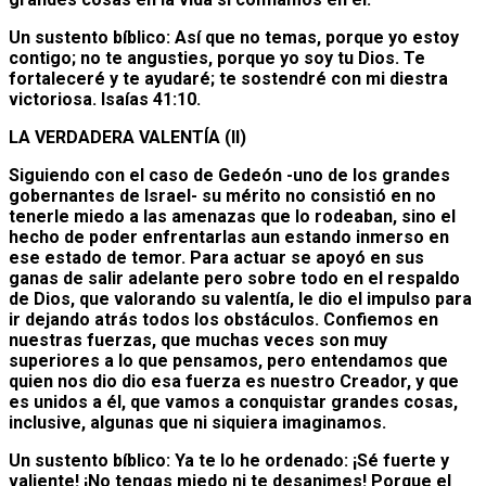
Un sustento bíblico: Así que no temas, porque yo estoy
contigo; no te angusties, porque yo soy tu Dios. Te
fortaleceré y te ayudaré; te sostendré con mi diestra
victoriosa. Isaías 41:10.
LA VERDADERA VALENTÍA (II)
Siguiendo con el caso de Gedeón -uno de los grandes
gobernantes de Israel- su mérito no consistió en no
tenerle miedo a las amenazas que lo rodeaban, sino el
hecho de poder enfrentarlas aun estando inmerso en
ese estado de temor. Para actuar se apoyó en sus
ganas de salir adelante pero sobre todo en el respaldo
de Dios, que valorando su valentía, le dio el impulso para
ir dejando atrás todos los obstáculos. Confiemos en
nuestras fuerzas, que muchas veces son muy
superiores a lo que pensamos, pero entendamos que
quien nos dio dio esa fuerza es nuestro Creador, y que
es unidos a él, que vamos a conquistar grandes cosas,
inclusive, algunas que ni siquiera imaginamos.
Un sustento bíblico: Ya te lo he ordenado: ¡Sé fuerte y
valiente! ¡No tengas miedo ni te desanimes! Porque el