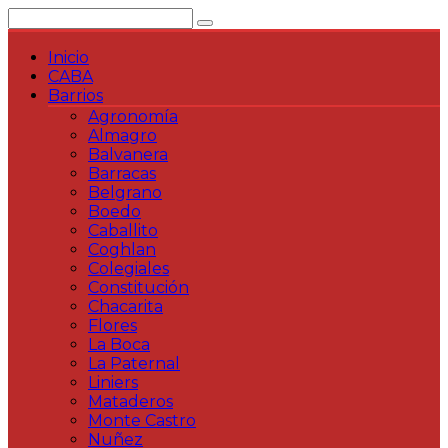
Saltar
al
contenido
Inicio
CABA
Barrios
Agronomía
Almagro
Balvanera
Barracas
Belgrano
Boedo
Caballito
Coghlan
Colegiales
Constitución
Chacarita
Flores
La Boca
La Paternal
Liniers
Mataderos
Monte Castro
Nuñez