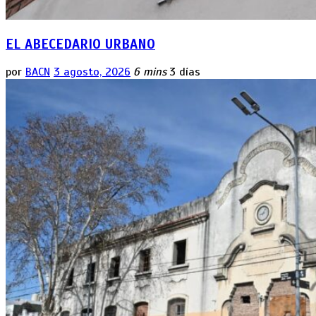
EL ABECEDARIO URBANO
por
BACN
3 agosto, 2026
6 mins
3 días