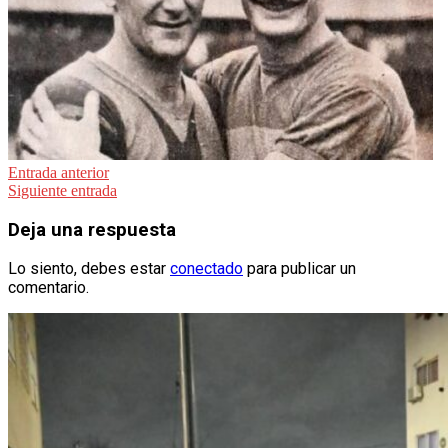
Navegación
Entrada anterior
Siguiente entrada
de
entradas
Deja una respuesta
Lo siento, debes estar
conectado
para publicar un
comentario.