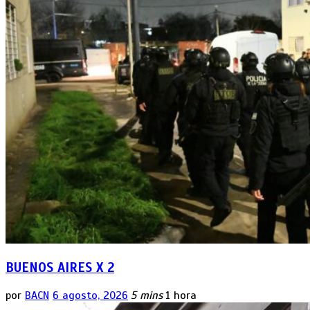
BUENOS AIRES X 2
por
BACN
6 agosto, 2026
5 mins
1 hora