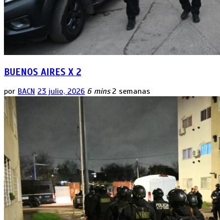
BUENOS AIRES X 2
por
BACN
23 julio, 2026
6 mins
2 semanas