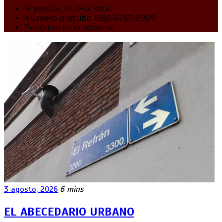
Bnews24, Nueva York
Número gratuito 1660-6767-8909
Periódico internacional
3 agosto, 2026
6 mins
EL ABECEDARIO URBANO