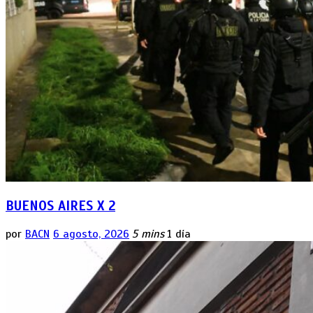
BUENOS AIRES X 2
por
BACN
6 agosto, 2026
5 mins
1 día