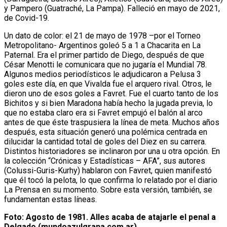
y Pampero (Guatraché, La Pampa). Falleció en mayo de 2021,
de Covid-19.
Un dato de color: el 21 de mayo de 1978 –por el Torneo
Metropolitano- Argentinos goleó 5 a 1 a Chacarita en La
Paternal. Era el primer partido de Diego, después de que
César Menotti le comunicara que no jugaría el Mundial 78.
Algunos medios periodísticos le adjudicaron a Pelusa 3
goles este día, en que Vivalda fue el arquero rival. Otros, le
dieron uno de esos goles a Favret. Fue el cuarto tanto de los
Bichitos y si bien Maradona había hecho la jugada previa, lo
que no estaba claro era si Favret empujó el balón al arco
antes de que éste traspusiera la línea de meta. Muchos años
después, esta situación generó una polémica centrada en
dilucidar la cantidad total de goles del Diez en su carrera.
Distintos historiadores se inclinaron por una u otra opción. En
la colección “Crónicas y Estadísticas – AFA”, sus autores
(Colussi-Guris-Kurhy) hablaron con Favret, quien manifestó
que él tocó la pelota, lo que confirma lo relatado por el diario
La Prensa en su momento. Sobre esta versión, también, se
fundamentan estas líneas.
Foto: Agosto de 1981. Alles acaba de atajarle el penal a
Delgado (mundoazulgrana.com.ar).