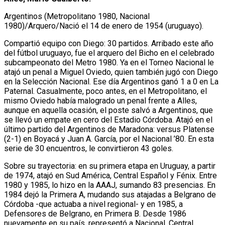
Argentinos (Metropolitano 1980, Nacional
1980)/Arquero/Nació el 14 de enero de 1954 (uruguayo).
Compartió equipo con Diego: 30 partidos. Arribado este año
del fútbol uruguayo, fue el arquero del Bicho en el celebrado
subcampeonato del Metro 1980. Ya en el Torneo Nacional le
atajó un penal a Miguel Oviedo, quien también jugó con Diego
en la Selección Nacional. Ese día Argentinos ganó 1 a 0 en La
Paternal. Casualmente, poco antes, en el Metropolitano, el
mismo Oviedo había malogrado un penal frente a Alles,
aunque en aquella ocasión, el poste salvó a Argentinos, que
se llevó un empate en cero del Estadio Córdoba. Atajó en el
último partido del Argentinos de Maradona: versus Platense
(2-1) en Boyacá y Juan A. García, por el Nacional ’80. En esta
serie de 30 encuentros, le convirtieron 43 goles.
Sobre su trayectoria: en su primera etapa en Uruguay, a partir
de 1974, atajó en Sud América, Central Español y Fénix. Entre
1980 y 1985, lo hizo en la AAAJ, sumando 83 presencias. En
1984 dejó la Primera A, mudando sus atajadas a Belgrano de
Córdoba -que actuaba a nivel regional- y en 1985, a
Defensores de Belgrano, en Primera B. Desde 1986
nuevamente en su país, representó a Nacional, Central