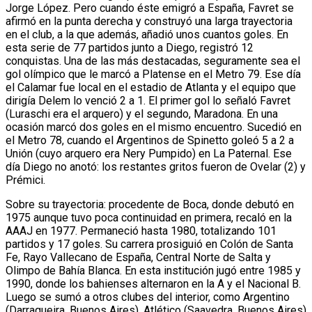
Jorge López. Pero cuando éste emigró a España, Favret se
afirmó en la punta derecha y construyó una larga trayectoria
en el club, a la que además, añadió unos cuantos goles. En
esta serie de 77 partidos junto a Diego, registró 12
conquistas. Una de las más destacadas, seguramente sea el
gol olímpico que le marcó a Platense en el Metro 79. Ese día
el Calamar fue local en el estadio de Atlanta y el equipo que
dirigía Delem lo venció 2 a 1. El primer gol lo señaló Favret
(Luraschi era el arquero) y el segundo, Maradona. En una
ocasión marcó dos goles en el mismo encuentro. Sucedió en
el Metro 78, cuando el Argentinos de Spinetto goleó 5 a 2 a
Unión (cuyo arquero era Nery Pumpido) en La Paternal. Ese
día Diego no anotó: los restantes gritos fueron de Ovelar (2) y
Prémici.
Sobre su trayectoria: procedente de Boca, donde debutó en
1975 aunque tuvo poca continuidad en primera, recaló en la
AAAJ en 1977. Permaneció hasta 1980, totalizando 101
partidos y 17 goles. Su carrera prosiguió en Colón de Santa
Fe, Rayo Vallecano de España, Central Norte de Salta y
Olimpo de Bahía Blanca. En esta institución jugó entre 1985 y
1990, donde los bahienses alternaron en la A y el Nacional B.
Luego se sumó a otros clubes del interior, como Argentino
(Darragueira, Buenos Aires), Atlético (Saavedra, Buenos Aires)