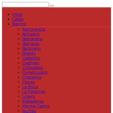
Saltar
al
contenido
Inicio
CABA
Barrios
Agronomía
Almagro
Balvanera
Barracas
Belgrano
Boedo
Caballito
Coghlan
Colegiales
Constitución
Chacarita
Flores
La Boca
La Paternal
Liniers
Mataderos
Monte Castro
Nuñez