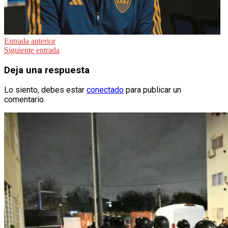
Navegación
Entrada anterior
Siguiente entrada
de
entradas
Deja una respuesta
Lo siento, debes estar
conectado
para publicar un
comentario.