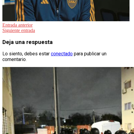
Navegación
Entrada anterior
Siguiente entrada
de
entradas
Deja una respuesta
Lo siento, debes estar
conectado
para publicar un
comentario.