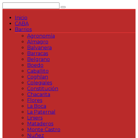
Saltar
al
contenido
Inicio
CABA
Barrios
Agronomía
Almagro
Balvanera
Barracas
Belgrano
Boedo
Caballito
Coghlan
Colegiales
Constitución
Chacarita
Flores
La Boca
La Paternal
Liniers
Mataderos
Monte Castro
Nuñez