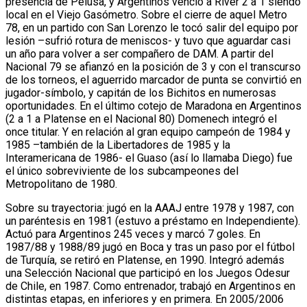
presencia de Pelusa, y Argentinos venció a River 2 a 1 siendo
local en el Viejo Gasómetro. Sobre el cierre de aquel Metro
78, en un partido con San Lorenzo le tocó salir del equipo por
lesión –sufrió rotura de meniscos- y tuvo que aguardar casi
un año para volver a ser compañero de DAM. A partir del
Nacional 79 se afianzó en la posición de 3 y con el transcurso
de los torneos, el aguerrido marcador de punta se convirtió en
jugador-símbolo, y capitán de los Bichitos en numerosas
oportunidades. En el último cotejo de Maradona en Argentinos
(2 a 1 a Platense en el Nacional 80) Domenech integró el
once titular. Y en relación al gran equipo campeón de 1984 y
1985 –también de la Libertadores de 1985 y la
Interamericana de 1986- el Guaso (así lo llamaba Diego) fue
el único sobreviviente de los subcampeones del
Metropolitano de 1980.
Sobre su trayectoria: jugó en la AAAJ entre 1978 y 1987, con
un paréntesis en 1981 (estuvo a préstamo en Independiente).
Actuó para Argentinos 245 veces y marcó 7 goles. En
1987/88 y 1988/89 jugó en Boca y tras un paso por el fútbol
de Turquía, se retiró en Platense, en 1990. Integró además
una Selección Nacional que participó en los Juegos Odesur
de Chile, en 1987. Como entrenador, trabajó en Argentinos en
distintas etapas, en inferiores y en primera. En 2005/2006