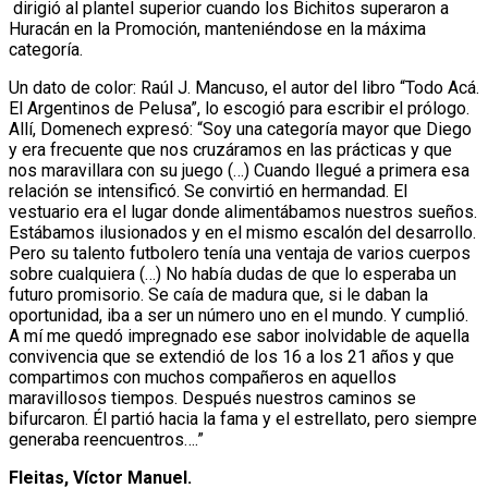
dirigió al plantel superior cuando los Bichitos superaron a
Huracán en la Promoción, manteniéndose en la máxima
categoría.
Un dato de color: Raúl J. Mancuso, el autor del libro “Todo Acá.
El Argentinos de Pelusa”, lo escogió para escribir el prólogo.
Allí, Domenech expresó: “Soy una categoría mayor que Diego
y era frecuente que nos cruzáramos en las prácticas y que
nos maravillara con su juego (…) Cuando llegué a primera esa
relación se intensificó. Se convirtió en hermandad. El
vestuario era el lugar donde alimentábamos nuestros sueños.
Estábamos ilusionados y en el mismo escalón del desarrollo.
Pero su talento futbolero tenía una ventaja de varios cuerpos
sobre cualquiera (…) No había dudas de que lo esperaba un
futuro promisorio. Se caía de madura que, si le daban la
oportunidad, iba a ser un número uno en el mundo. Y cumplió.
A mí me quedó impregnado ese sabor inolvidable de aquella
convivencia que se extendió de los 16 a los 21 años y que
compartimos con muchos compañeros en aquellos
maravillosos tiempos. Después nuestros caminos se
bifurcaron. Él partió hacia la fama y el estrellato, pero siempre
generaba reencuentros….”
Fleitas, Víctor Manuel.