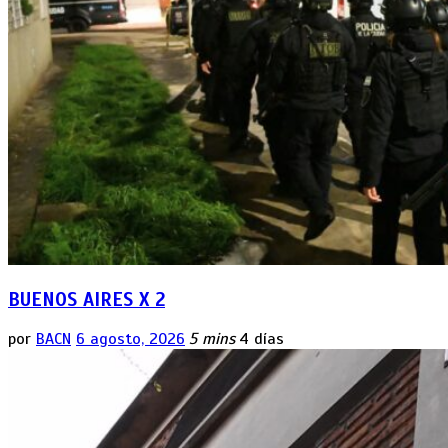
BUENOS AIRES X 2
por
BACN
6 agosto, 2026
5 mins
4 días