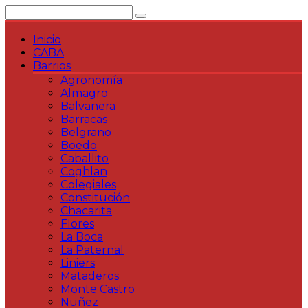
Saltar
al
contenido
Inicio
CABA
Barrios
Agronomía
Almagro
Balvanera
Barracas
Belgrano
Boedo
Caballito
Coghlan
Colegiales
Constitución
Chacarita
Flores
La Boca
La Paternal
Liniers
Mataderos
Monte Castro
Nuñez