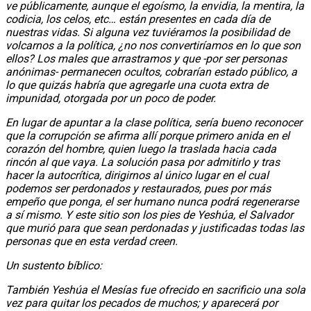
ve públicamente, aunque el egoísmo, la envidia, la mentira, la
codicia, los celos, etc… están presentes en cada día de
nuestras vidas. Si alguna vez tuviéramos la posibilidad de
volcarnos a la política, ¿no nos convertiríamos en lo que son
ellos? Los males que arrastramos y que -por ser personas
anónimas- permanecen ocultos, cobrarían estado público, a
lo que quizás habría que agregarle una cuota extra de
impunidad, otorgada por un poco de poder.
En lugar de apuntar a la clase política, sería bueno reconocer
que la corrupción se afirma allí porque primero anida en el
corazón del hombre, quien luego la traslada hacia cada
rincón al que vaya. La solución pasa por admitirlo y tras
hacer la autocrítica, dirigirnos al único lugar en el cual
podemos ser perdonados y restaurados, pues por más
empeño que ponga, el ser humano nunca podrá regenerarse
a sí mismo. Y este sitio son los pies de Yeshúa, el Salvador
que murió para que sean perdonadas y justificadas todas las
personas que en esta verdad creen.
Un sustento bíblico:
También Yeshúa el Mesías fue ofrecido en sacrificio una sola
vez para quitar los pecados de muchos; y aparecerá por