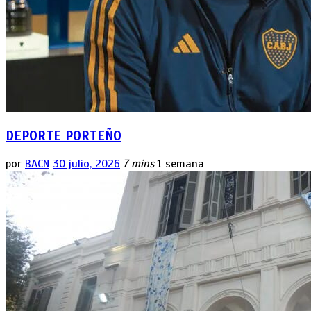
DEPORTE PORTEÑO
por
BACN
30 julio, 2026
7 mins
1 semana