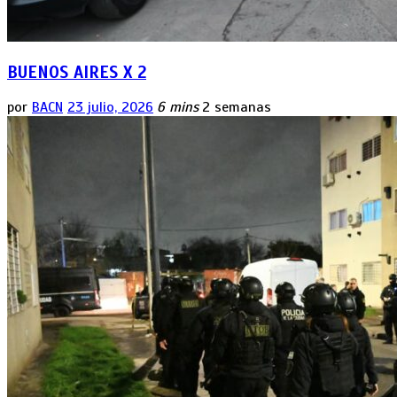
BUENOS AIRES X 2
por
BACN
23 julio, 2026
6 mins
2 semanas