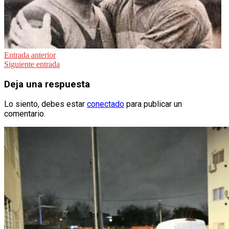
Navegación
Entrada anterior
Siguiente entrada
de
entradas
Deja una respuesta
Lo siento, debes estar
conectado
para publicar un
comentario.