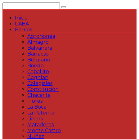
Saltar
al
contenido
Inicio
CABA
Barrios
Agronomía
Almagro
Balvanera
Barracas
Belgrano
Boedo
Caballito
Coghlan
Colegiales
Constitución
Chacarita
Flores
La Boca
La Paternal
Liniers
Mataderos
Monte Castro
Nuñez