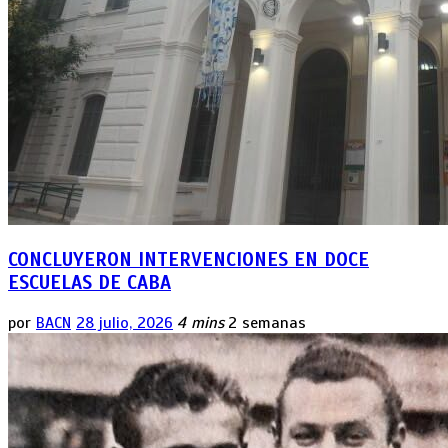
CONCLUYERON INTERVENCIONES EN DOCE
ESCUELAS DE CABA
por
BACN
28 julio, 2026
4 mins
2 semanas