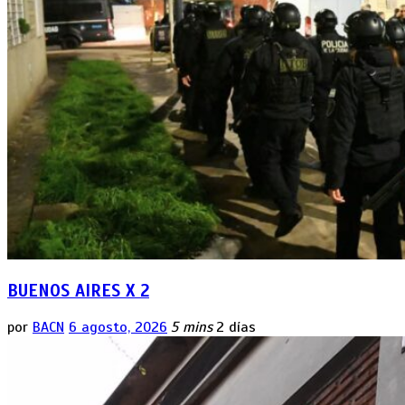
BUENOS AIRES X 2
por
BACN
6 agosto, 2026
5 mins
2 días