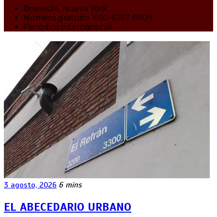
Bnews24, Nueva York
Número gratuito 1660-6767-8909
Periódico internacional
3 agosto, 2026
6 mins
EL ABECEDARIO URBANO