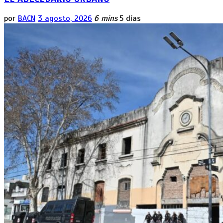
por
BACN
3 agosto, 2026
6 mins
5 días