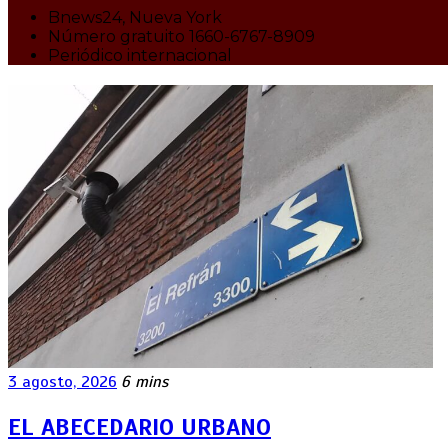
Bnews24, Nueva York
Número gratuito 1660-6767-8909
Periódico internacional
3 agosto, 2026
6 mins
EL ABECEDARIO URBANO