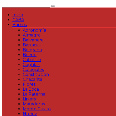
Saltar
al
contenido
Inicio
CABA
Barrios
Agronomía
Almagro
Balvanera
Barracas
Belgrano
Boedo
Caballito
Coghlan
Colegiales
Constitución
Chacarita
Flores
La Boca
La Paternal
Liniers
Mataderos
Monte Castro
Nuñez