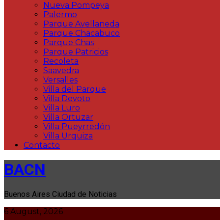
Nueva Pompeya
Palermo
Parque Avellaneda
Parque Chacabuco
Parque Chas
Parque Patricios
Recoleta
Saavedra
Versalles
Villa del Parque
Villa Devoto
Villa Luro
Villa Ortuzar
Villa Pueyrredón
Villa Urquiza
Contacto
BACN
Buenos Aires Ciudad de Noticias
6 August, 2026