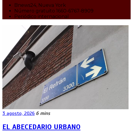
Bnews24, Nueva York
Número gratuito 1660-6767-8909
Periódico internacional
3 agosto, 2026
6 mins
EL ABECEDARIO URBANO