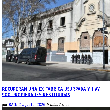
RECUPERAN UNA EX FÁBRICA USURPADA Y HAY
900 PROPIEDADES RESTITUIDAS
por
BACN
2 agosto, 2026
6 mins
7 días