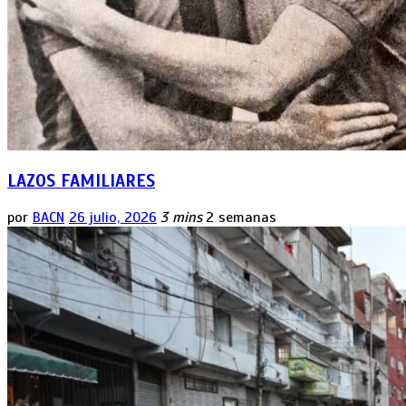
LAZOS FAMILIARES
por
BACN
26 julio, 2026
3 mins
2 semanas