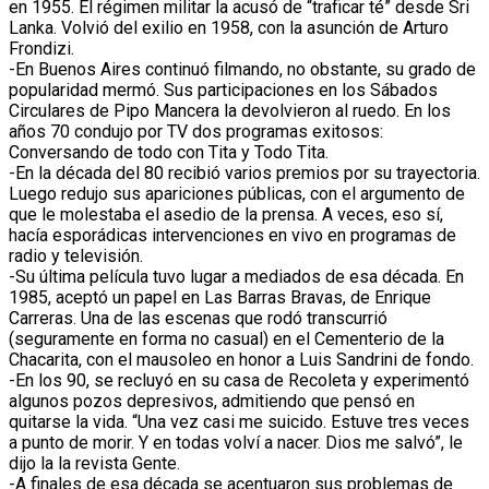
en 1955. El régimen militar la acusó de “traficar té” desde Sri
Lanka. Volvió del exilio en 1958, con la asunción de Arturo
Frondizi.
-En Buenos Aires continuó filmando, no obstante, su grado de
popularidad mermó. Sus participaciones en los Sábados
Circulares de Pipo Mancera la devolvieron al ruedo. En los
años 70 condujo por TV dos programas exitosos:
Conversando de todo con Tita y Todo Tita.
-En la década del 80 recibió varios premios por su trayectoria.
Luego redujo sus apariciones públicas, con el argumento de
que le molestaba el asedio de la prensa. A veces, eso sí,
hacía esporádicas intervenciones en vivo en programas de
radio y televisión.
-Su última película tuvo lugar a mediados de esa década. En
1985, aceptó un papel en Las Barras Bravas, de Enrique
Carreras. Una de las escenas que rodó transcurrió
(seguramente en forma no casual) en el Cementerio de la
Chacarita, con el mausoleo en honor a Luis Sandrini de fondo.
-En los 90, se recluyó en su casa de Recoleta y experimentó
algunos pozos depresivos, admitiendo que pensó en
quitarse la vida. “Una vez casi me suicido. Estuve tres veces
a punto de morir. Y en todas volví a nacer. Dios me salvó”, le
dijo la la revista Gente.
-A finales de esa década se acentuaron sus problemas de