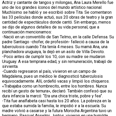
Actriz y cantante de tangos y milongas, Ana Laura Merello fue
uno de los grandes íconos del mundo artístico nacional.
Muchísimo se habló y se escribió sobre Tita. Se comentaron
las 33 películas donde actuó, sus 20 obras de teatro y la gran
cantidad de espectáculos donde cantó. Sin embargo, menos
se dijo de algunos detalles de su vida personal, que a
continuación mencionamos:
-Nació en un conventillo de San Telmo, en la calle Defensa. Su
padre Santiago -chofer, de profesión- falleció a causa de la
tuberculosis cuando Tita tenía 4 meses. Su mamá Ana, una
planchadora uruguaya, la dejó en un asilo de Villa Devoto.
-Poco antes de cumplir los 10, con su madre se mudaron
Uruguay. A esa temprana edad, y sin remuneración, trabajó de
sirvienta.
-Cuando regresaron al país, vivieron en un campo de
Magdalena, pues un médico le diagnosticó tuberculosis
equivocadamente. Allí, ordeñó vacas y limpió los chiqueros.
«Trabajaba como un hombrecito, entre los hombres. Nunca
recibí un gesto de ternura», declaró. También confesó que su
dura infancia la marcó: “Era una chica triste, pobre y fea”.
-Tita fue analfabeta casi hasta los 20 años. La pobreza en la
que estaba sumida la familia, le impidió ir a la escuela. Su
madre volvió a casarse y la futura Morocha Argentina tuvo un
hermano, Pascual Anselmi. Juntos, vivieron en una humilde