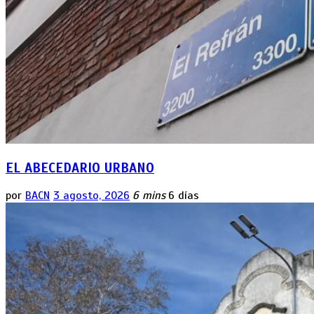
EL ABECEDARIO URBANO
por
BACN
3 agosto, 2026
6 mins
6 días