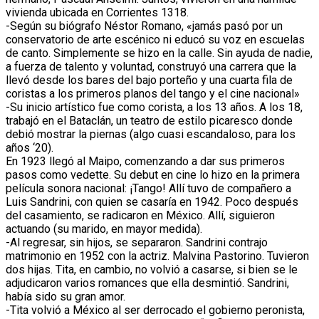
vivienda ubicada en Corrientes 1318.
-Según su biógrafo Néstor Romano, «jamás pasó por un
conservatorio de arte escénico ni educó su voz en escuelas
de canto. Simplemente se hizo en la calle. Sin ayuda de nadie,
a fuerza de talento y voluntad, construyó una carrera que la
llevó desde los bares del bajo porteño y una cuarta fila de
coristas a los primeros planos del tango y el cine nacional»
-Su inicio artístico fue como corista, a los 13 años. A los 18,
trabajó en el Bataclán, un teatro de estilo picaresco donde
debió mostrar la piernas (algo cuasi escandaloso, para los
años ‘20).
En 1923 llegó al Maipo, comenzando a dar sus primeros
pasos como vedette. Su debut en cine lo hizo en la primera
película sonora nacional: ¡Tango! Allí tuvo de compañero a
Luis Sandrini, con quien se casaría en 1942. Poco después
del casamiento, se radicaron en México. Allí, siguieron
actuando (su marido, en mayor medida).
-Al regresar, sin hijos, se separaron. Sandrini contrajo
matrimonio en 1952 con la actriz. Malvina Pastorino. Tuvieron
dos hijas. Tita, en cambio, no volvió a casarse, si bien se le
adjudicaron varios romances que ella desmintió. Sandrini,
había sido su gran amor.
-Tita volvió a México al ser derrocado el gobierno peronista,