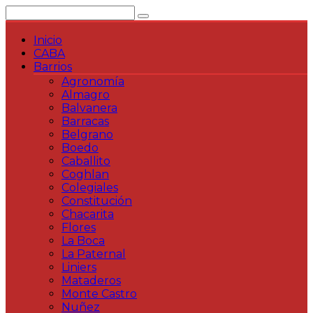
Saltar
al
contenido
Inicio
CABA
Barrios
Agronomía
Almagro
Balvanera
Barracas
Belgrano
Boedo
Caballito
Coghlan
Colegiales
Constitución
Chacarita
Flores
La Boca
La Paternal
Liniers
Mataderos
Monte Castro
Nuñez