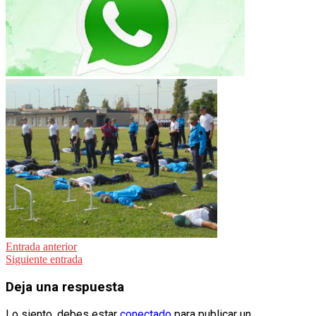
Navegación
Entrada anterior
Siguiente entrada
de
entradas
Deja una respuesta
Lo siento, debes estar
conectado
para publicar un