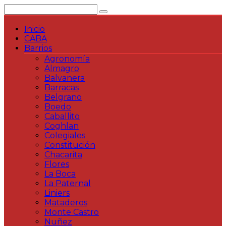
Saltar
al
contenido
Inicio
CABA
Barrios
Agronomía
Almagro
Balvanera
Barracas
Belgrano
Boedo
Caballito
Coghlan
Colegiales
Constitución
Chacarita
Flores
La Boca
La Paternal
Liniers
Mataderos
Monte Castro
Nuñez