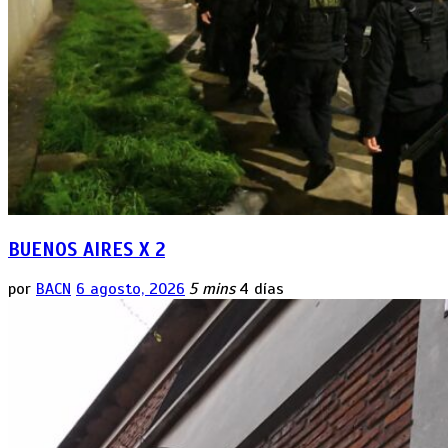
BUENOS AIRES X 2
por
BACN
6 agosto, 2026
5 mins
4 días