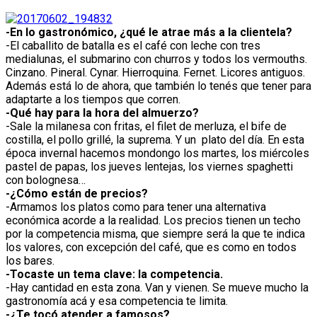
-En lo gastronómico, ¿qué le atrae más a la clientela?
-El caballito de batalla es el café con leche con tres
medialunas, el submarino con churros y todos los vermouths.
Cinzano. Pineral. Cynar. Hierroquina. Fernet. Licores antiguos.
Además está lo de ahora, que también lo tenés que tener para
adaptarte a los tiempos que corren.
-Qué hay para la hora del almuerzo?
-Sale la milanesa con fritas, el filet de merluza, el bife de
costilla, el pollo grillé, la suprema. Y un plato del día. En esta
época invernal hacemos mondongo los martes, los miércoles
pastel de papas, los jueves lentejas, los viernes spaghetti
con bolognesa…
-¿Cómo están de precios?
-Armamos los platos como para tener una alternativa
económica acorde a la realidad. Los precios tienen un techo
por la competencia misma, que siempre será la que te indica
los valores, con excepción del café, que es como en todos
los bares.
-Tocaste un tema clave: la competencia.
-Hay cantidad en esta zona. Van y vienen. Se mueve mucho la
gastronomía acá y esa competencia te limita.
-¿Te tocó atender a famosos?