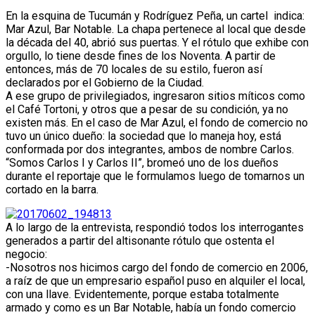
En la esquina de Tucumán y Rodríguez Peña, un cartel indica:
Mar Azul, Bar Notable. La chapa pertenece al local que desde
la década del 40, abrió sus puertas. Y el rótulo que exhibe con
orgullo, lo tiene desde fines de los Noventa. A partir de
entonces, más de 70 locales de su estilo, fueron así
declarados por el Gobierno de la Ciudad.
A ese grupo de privilegiados, ingresaron sitios míticos como
el Café Tortoni, y otros que a pesar de su condición, ya no
existen más. En el caso de Mar Azul, el fondo de comercio no
tuvo un único dueño: la sociedad que lo maneja hoy, está
conformada por dos integrantes, ambos de nombre Carlos.
“Somos Carlos I y Carlos II”, bromeó uno de los dueños
durante el reportaje que le formulamos luego de tomarnos un
cortado en la barra.
A lo largo de la entrevista, respondió todos los interrogantes
generados a partir del altisonante rótulo que ostenta el
negocio:
-Nosotros nos hicimos cargo del fondo de comercio en 2006,
a raíz de que un empresario español puso en alquiler el local,
con una llave. Evidentemente, porque estaba totalmente
armado y como es un Bar Notable, había un fondo comercio