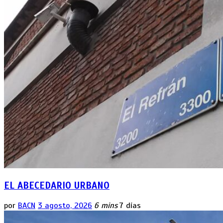
EL ABECEDARIO URBANO
por
BACN
3 agosto, 2026
6 mins
7 días