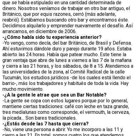
que se había estipulado en una cantidad determinada de
dinero. Nosotros veníamos de trabajar en otro bar antiguo, el
Británico, que por equis razones, cerró (más adelante,
reabrió). Estábamos buscando otro bar y encontramos éste.
Decidimos alquilarlo y emprender nuevamente el desafío. Así
arrancamos, en diciembre de 2006.
-¿Cómo había sido tu experiencia anterior?
-Yo vengo, como decía, del bar Británico, de Brasil y Defensa.
Ahí estuvimos dándole duro y parejo durante 19 años. Estaba
abierto las 24 horas. Había que patear mucho. Este tiene la
gran ventaja que abre de lunes a viernes a las 7 de la mañana
y cierra a las 21 horas, y los sábados, de 8 a 15. Atendemos a
las universidades de la zona, al Comité Radical de la calle
Tucumán, los estudios jurídicos -de los cuales está llendo el
barrio-, más los trabajadores y habitués de toda la vida. Hay
mucho movimiento.
-¿A la gente le atrae que sea un Bar Notable?
-La gente se copa con estos lugares porque por lo general,
mantiene ciertas tradiciones: café con leche en taza grande,
tres medialunas como corresponde, el vermouth, la cerveza,
la picada… Son bares tradicionales.
-¿Estás desde las 7 hasta que cierra?
-No, viene una persona a abrir. Yo me incorporo a las 11 y
cierro a las 21. En total, somos cuatro los que atendemos.