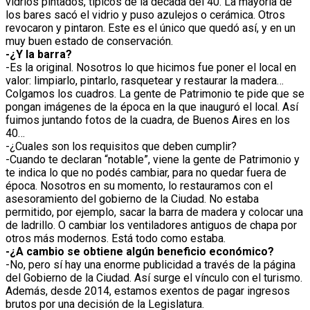
vidrios pintados, típicos de la década del 40. La mayoría de
los bares sacó el vidrio y puso azulejos o cerámica. Otros
revocaron y pintaron. Este es el único que quedó así, y en un
muy buen estado de conservación.
-¿Y la barra?
-Es la original. Nosotros lo que hicimos fue poner el local en
valor: limpiarlo, pintarlo, rasquetear y restaurar la madera…
Colgamos los cuadros. La gente de Patrimonio te pide que se
pongan imágenes de la época en la que inauguró el local. Así
fuimos juntando fotos de la cuadra, de Buenos Aires en los
40…
-¿Cuales son los requisitos que deben cumplir?
-Cuando te declaran “notable”, viene la gente de Patrimonio y
te indica lo que no podés cambiar, para no quedar fuera de
época. Nosotros en su momento, lo restauramos con el
asesoramiento del gobierno de la Ciudad. No estaba
permitido, por ejemplo, sacar la barra de madera y colocar una
de ladrillo. O cambiar los ventiladores antiguos de chapa por
otros más modernos. Está todo como estaba.
-¿A cambio se obtiene algún beneficio económico?
-No, pero sí hay una enorme publicidad a través de la página
del Gobierno de la Ciudad. Así surge el vínculo con el turismo.
Además, desde 2014, estamos exentos de pagar ingresos
brutos por una decisión de la Legislatura.