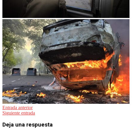
Navegación
Entrada anterior
Siguiente entrada
de
entradas
Deja una respuesta