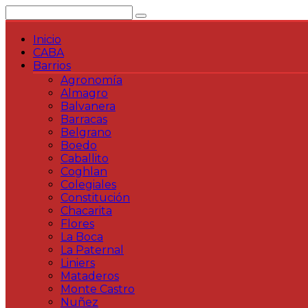
Saltar
al
contenido
Inicio
CABA
Barrios
Agronomía
Almagro
Balvanera
Barracas
Belgrano
Boedo
Caballito
Coghlan
Colegiales
Constitución
Chacarita
Flores
La Boca
La Paternal
Liniers
Mataderos
Monte Castro
Nuñez