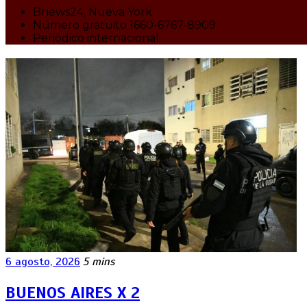
Bnews24, Nueva York
Número gratuito 1660-6767-8909
Periódico internacional
6 agosto, 2026
5 mins
BUENOS AIRES X 2