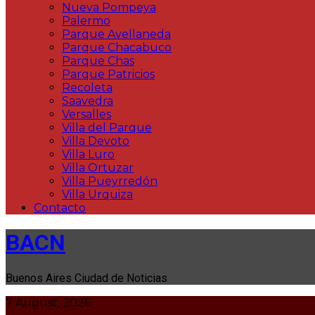
Nueva Pompeya
Palermo
Parque Avellaneda
Parque Chacabuco
Parque Chas
Parque Patricios
Recoleta
Saavedra
Versalles
Villa del Parque
Villa Devoto
Villa Luro
Villa Ortuzar
Villa Pueyrredón
Villa Urquiza
Contacto
BACN
Buenos Aires Ciudad de Noticias
7 August, 2026